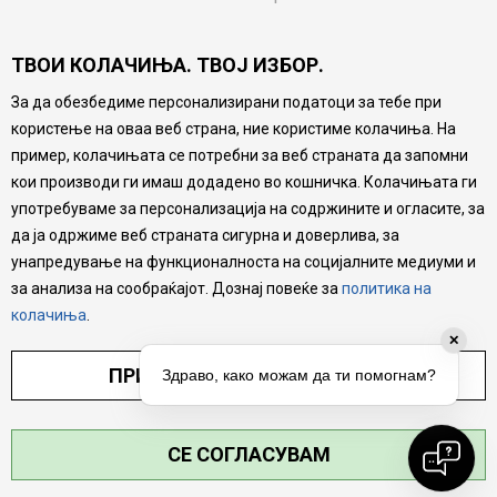
Потрошувачки приговор
ТВОИ КОЛАЧИЊА. ТВОЈ ИЗБОР.
Ваучери
За да обезбедиме персонализирани податоци за тебе при
Product Finder
користење на оваа веб страна, ние користиме колачиња. На
FAQs
пример, колачињата се потребни за веб страната да запомни
кои производи ги имаш додадено во кошничка. Колачињата ги
Настојуваме да бидеме што попрецизни во описот на
употребуваме за персонализација на содржините и огласите, за
производите, прикажување на слики и цени, но не
да ја одржиме веб страната сигурна и доверлива, за
можеме да гарантираме дека сите информации се
комплетни и без грешка. Сите производи се дел од
унапредување на функционалноста на социјалните медиуми и
нашата понуда, но не се подразбира дека мора да се
за анализа на сообраќајот. Дознај повеќе за
политика на
достапни во секој момент.
колачиња
.
✕
ПРИЛАГОДИ ПОСТАВУВАЊА
Здраво, како можам да ти помогнам?
СЕ СОГЛАСУВАМ
©2026
MYTIME.MK
, ИЗРАБОТКА
NB SOFT
. СИТЕ ПРАВА ЗАДРЖАНИ.