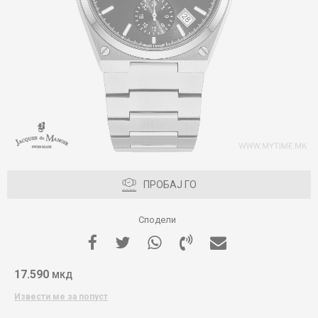
ПРОБАЈ ГО
Сподели
17.590
МКД
Извести ме за попуст