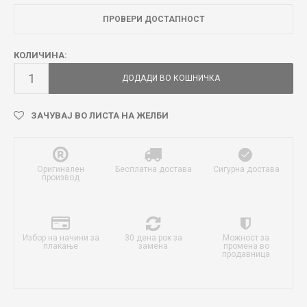
ПРОВЕРИ ДОСТАПНОСТ
КОЛИЧИНА:
ДОДАДИ ВО КОШНИЧКА
ЗАЧУВАЈ ВО ЛИСТА НА ЖЕЛБИ
Оригинален
Бесплатна достава
Сигурна достава
производ
Избор на начини за
30 дена рок за
Можност за
плаќање
замена
промена во
продавница