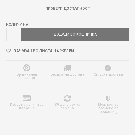
ПРОВЕРИ ДОСТАПНОСТ
КОЛИЧИНА:
ДОДАДИ ВО КОШНИЧКА
ЗАЧУВАЈ ВО ЛИСТА НА ЖЕЛБИ
Оригинален
Бесплатна достава
Сигурна достава
производ
Избор на начини за
30 дена рок за
Можност за
плаќање
замена
промена во
продавница