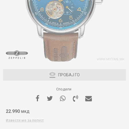
ПРОБАЈ ГО
Сподели
22.990
МКД
Извести ме за попуст