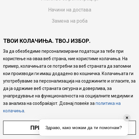
Начини на достава
Замена на роба
Потрошувачки приговор
ТВОИ КОЛАЧИЊА. ТВОЈ ИЗБОР.
Ваучери
За да обезбедиме персонализирани податоци за тебе при
Product Finder
користење на оваа веб страна, ние користиме колачиња. На
FAQs
пример, колачињата се потребни за веб страната да запомни
кои производи ги имаш додадено во кошничка. Колачињата ги
Настојуваме да бидеме што попрецизни во описот на
употребуваме за персонализација на содржините и огласите, за
производите, прикажување на слики и цени, но не
да ја одржиме веб страната сигурна и доверлива, за
можеме да гарантираме дека сите информации се
комплетни и без грешка. Сите производи се дел од
унапредување на функционалноста на социјалните медиуми и
нашата понуда, но не се подразбира дека мора да се
за анализа на сообраќајот. Дознај повеќе за
политика на
достапни во секој момент.
колачиња
.
✕
ПРИЛАГОДИ ПОСТАВУВАЊА
Здраво, како можам да ти помогнам?