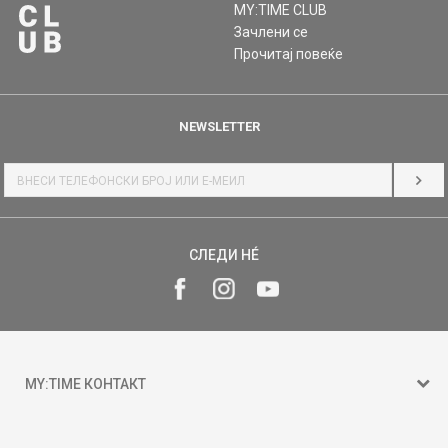
MY:TIME CLUB
Зачлени се
Прочитај повеќе
NEWSLETTER
НАЈ
СЛЕДИ НÉ
MY:TIME КОНТАКТ
15 150