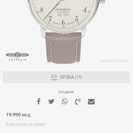
ПРОБАЈ ГО
Сподели
19.990
МКД
Извести ме за попуст