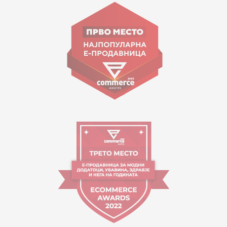
ул. Гоце Николовски бр.74 Скопје
contact@mytime.mk
Работно време:
09:00 до 17:00