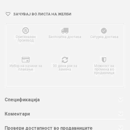
ЗАЧУВАЈ ВО ЛИСТА НА ЖЕЛБИ
Оригинален
Бесплатна достава
Сигурна достава
производ
Избор на начини за
30 дена рок за
Можност за
плаќање
замена
промена во
продавница
Спецификација
Коментари
Провери достапност во продавниците