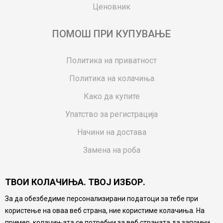
Ценовник
ПОМОШ ПРИ КУПУВАЊЕ
Политика на приватност
Политика на колачиња
Како да купите
Упатство за регистрација
Начини на достава
Замена на роба
Потрошувачки приговор
ТВОИ КОЛАЧИЊА. ТВОЈ ИЗБОР.
Ваучери
За да обезбедиме персонализирани податоци за тебе при
Product Finder
користење на оваа веб страна, ние користиме колачиња. На
FAQs
пример, колачињата се потребни за веб страната да запомни