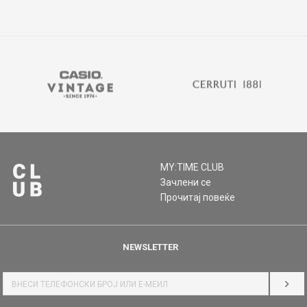
MY:TIME CLUB
Зачлени се
Прочитај повеќе
NEWSLETTER
НАЈ