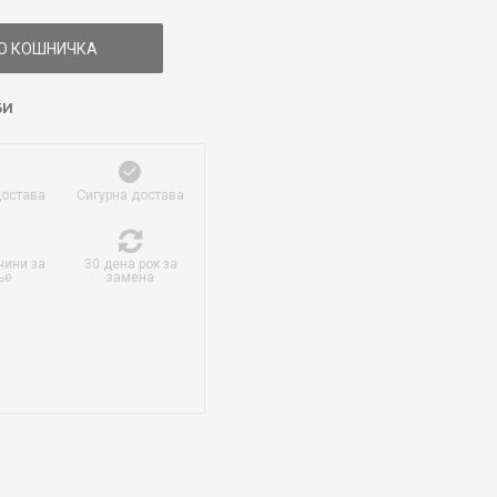
О КОШНИЧКА
БИ
достава
Сигурна достава
чини за
30 дена рок за
ње
замена