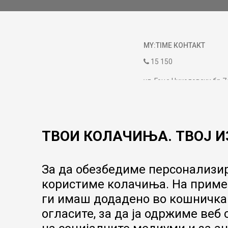
MY:TIME КОНТАКТ
15 150
ул. Гоце Николовски бр.7
contact@mytime.mk
Работно време:
09:00 до 17:00
ТВОИ КОЛАЧИЊА. ТВОЈ И
За да обезбедиме персонализир
користиме колачиња. На пример
ги имаш додадено во кошничка.
огласите, за да ја одржиме веб