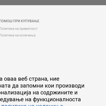
ПОМОШ ПРИ КУПУВАЊЕ
Политика на приватност
Политика на колачиња
Како да купите
Упатство за регистрација
Начини на достава
Замена на роба
Потрошувачки приговор
Ваучери
 оваа веб страна, ние
Product Finder
ната да запомни кои производи
FAQs
онализација на содржините и
апредување на функционалноста