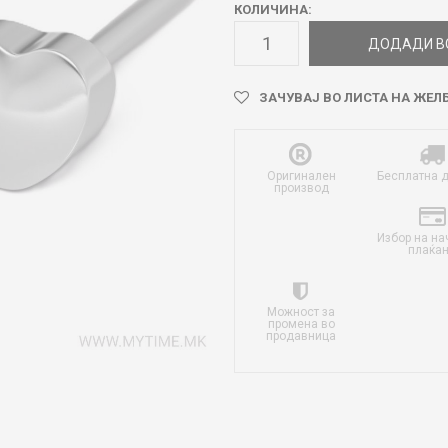
КОЛИЧИНА:
ДОДАДИ В
ЗАЧУВАЈ ВО ЛИСТА НА ЖЕЛ
Оригинален
Бесплатна 
производ
Избор на на
плаќа
Можност за
промена во
продавница