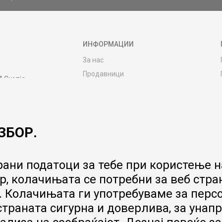
ИНФОРМАЦИИ
За нас
Продавници
4 Скопје
Контакт
MY:TIME CLUB
Вработување
ЗБОР.
Соработка со нас
Сервис и постпродажни услуги
Цена на испорака
ани податоци за тебе при користење на
Гаранција за производ
, колачињата се потребни за веб стра
Ценовник
 Колачињата ги употребуваме за перс
 страната сигурна и доверлива, за ун