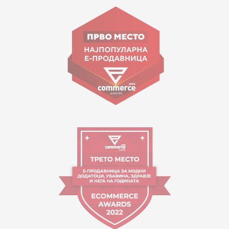
ул. Гоце Николовски бр.74 Скопје
contact@mytime.mk
Работно време:
09:00 до 17:00