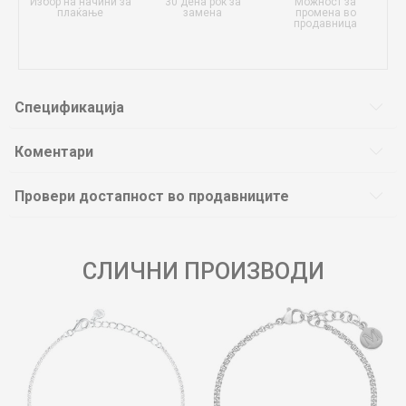
Избор на начини за
30 дена рок за
Можност за
плаќање
замена
промена во
продавница
Спецификација
Коментари
Провери достапност во продавниците
СЛИЧНИ ПРОИЗВОДИ