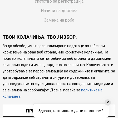
Упатство за регистрација
Начини на достава
Замена на роба
Потрошувачки приговор
ТВОИ КОЛАЧИЊА. ТВОЈ ИЗБОР.
Ваучери
За да обезбедиме персонализирани податоци за тебе при
Product Finder
користење на оваа веб страна, ние користиме колачиња. На
FAQs
пример, колачињата се потребни за веб страната да запомни
кои производи ги имаш додадено во кошничка. Колачињата ги
Настојуваме да бидеме што попрецизни во описот на
употребуваме за персонализација на содржините и огласите, за
производите, прикажување на слики и цени, но не
да ја одржиме веб страната сигурна и доверлива, за
можеме да гарантираме дека сите информации се
комплетни и без грешка. Сите производи се дел од
унапредување на функционалноста на социјалните медиуми и
нашата понуда, но не се подразбира дека мора да се
за анализа на сообраќајот. Дознај повеќе за
политика на
достапни во секој момент.
колачиња
.
✕
ПРИЛАГОДИ ПОСТАВУВАЊА
Здраво, како можам да ти помогнам?