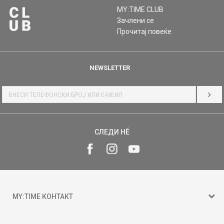
MY:TIME CLUB
Зачлени се
Прочитај повеќе
NEWSLETTER
НАЈ
СЛЕДИ НÉ
MY:TIME КОНТАКТ
15 150