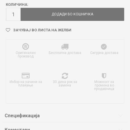
КОЛИЧИНА:
ДОДАДИ ВО КОШНИЧКА
ЗАЧУВАЈ ВО ЛИСТА НА ЖЕЛБИ
Оригинален
Бесплатна достава
Сигурна достава
производ
Избор на начини за
30 дена рок за
Можност за
плаќање
замена
промена во
продавница
Спецификација
Коментари