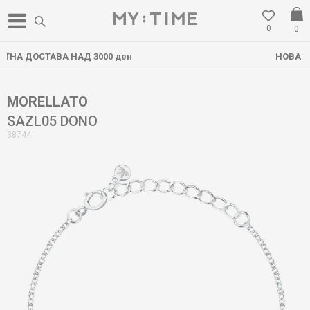
0
0
00 ден
НОВА ЛОКАЦИЈА ВО ГОСТИВ
MORELLATO
SAZL05 DONO
38744