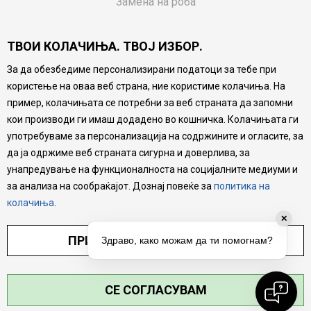
Замена на роба
Потрошувачки приговор
ТВОИ КОЛАЧИЊА. ТВОЈ ИЗБОР.
Ваучери
За да обезбедиме персонализирани податоци за тебе при
Product Finder
користење на оваа веб страна, ние користиме колачиња. На
FAQs
пример, колачињата се потребни за веб страната да запомни
кои производи ги имаш додадено во кошничка. Колачињата ги
Настојуваме да бидеме што попрецизни во описот на
употребуваме за персонализација на содржините и огласите, за
производите, прикажување на слики и цени, но не
да ја одржиме веб страната сигурна и доверлива, за
можеме да гарантираме дека сите информации се
комплетни и без грешка. Сите производи се дел од
унапредување на функционалноста на социјалните медиуми и
нашата понуда, но не се подразбира дека мора да се
за анализа на сообраќајот. Дознај повеќе за
политика на
достапни во секој момент.
колачиња
.
ПРИЛАГОДИ ПОСТАВУВАЊА
СЕ СОГЛАСУВАМ
©2026
MYTIME.MK
, ИЗРАБОТКА
NB SOFT
. СИТЕ ПРАВА ЗАДРЖАНИ.