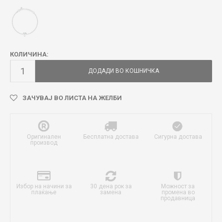
КОЛИЧИНА:
ДОДАДИ ВО КОШНИЧКА
ЗАЧУВАЈ ВО ЛИСТА НА ЖЕЛБИ
Оригинален
Бесплатна достава
Сигурна достава
производ
Избор на начини за
30 дена рок за
Можност за
плаќање
замена
промена во
продавница