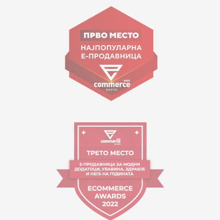
ул. Гоце Николовски бр.74 Скопје
contact@mytime.mk
Работно време:
09:00 до 17:00