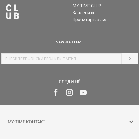
MY:TIME CLUB
Зачлени се
Прочитај повеќе
NEWSLETTER
НАЈ
СЛЕДИ НÉ
MY:TIME КОНТАКТ
15 150