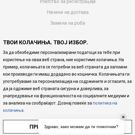
Упатство за регистрација
Начини на достава
Замена на роба
Потрошувачки приговор
ТВОИ КОЛАЧИЊА. ТВОЈ ИЗБОР.
Ваучери
За да обезбедиме персонализирани податоци за тебе при
Product Finder
користење на оваа веб страна, ние користиме колачиња. На
FAQs
пример, колачињата се потребни за веб страната да запомни
кои производи ги имаш додадено во кошничка. Колачињата ги
Настојуваме да бидеме што попрецизни во описот на
употребуваме за персонализација на содржините и огласите, за
производите, прикажување на слики и цени, но не
да ја одржиме веб страната сигурна и доверлива, за
можеме да гарантираме дека сите информации се
комплетни и без грешка. Сите производи се дел од
унапредување на функционалноста на социјалните медиуми и
нашата понуда, но не се подразбира дека мора да се
за анализа на сообраќајот. Дознај повеќе за
политика на
достапни во секој момент.
колачиња
.
✕
ПРИЛАГОДИ ПОСТАВУВАЊА
Здраво, како можам да ти помогнам?