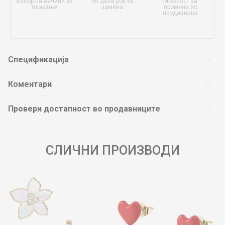
Избор на начини за
30 дена рок за
Можност за
плаќање
замена
промена во
продавница
Спецификација
Коментари
Провери достапност во продавниците
СЛИЧНИ ПРОИЗВОДИ