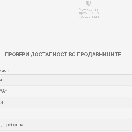
Можност за
промена во
продавница
ПРОВЕРИ ДОСТАПНОСТ ВО ПРОДАВНИЦИТЕ
ност
и
WAY
ки
а, Сребрена