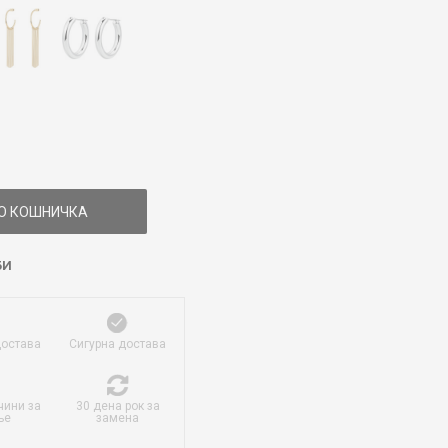
О КОШНИЧКА
БИ
достава
Сигурна достава
чини за
30 дена рок за
ње
замена