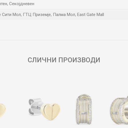
нтен, Секојдневен
е Сити Мол, ГТЦ Приземје, Палма Мол, East Gate Mall
Е-меил
СЛИЧНИ ПРОИЗВОДИ