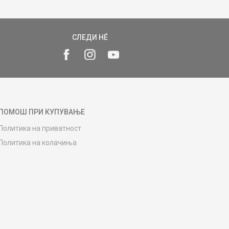
СЛЕДИ НÉ
ПОМОШ ПРИ КУПУВАЊЕ
Политика на приватност
Политика на колачиња
Како да купите
Упатство за регистрација
Начини на достава
Замена на роба
Потрошувачки приговор
Ваучери