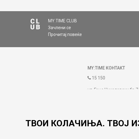
MY:TIME CLUB
Зачлени се
Прочитај повеќе
MY:TIME КОНТАКТ
15 150
ул. Гоце Николовски бр.7
contact@mytime.mk
Работно време:
09:00 до 17:00
ТВОИ КОЛАЧИЊА. ТВОЈ И