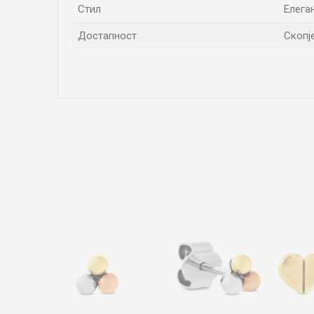
Стил
Елега
Достапност
Скопј
Име/Прекар
Коментар