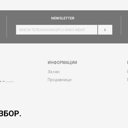
NEWSLETTER
НАЈАВИ СЕ
ИНФОРМАЦИИ
За нас
Продавници
4 Скопје
Контакт
MY:TIME CLUB
Вработување
ЗБОР.
Соработка со нас
Сервис и постпродажни услуги
Цена на испорака