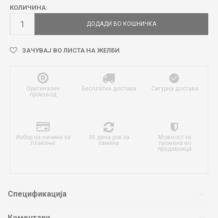
КОЛИЧИНА:
ДОДАДИ ВО КОШНИЧКА
ЗАЧУВАЈ ВО ЛИСТА НА ЖЕЛБИ
Оригинален
Бесплатна достава
Сигурна достава
производ
Избор на начини за
30 дена рок за
Можност за
плаќање
замена
промена во
продавница
Спецификација
Коментари