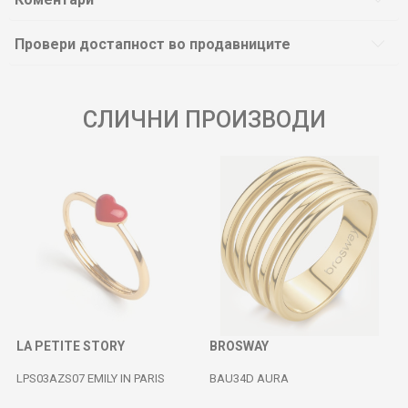
Провери достапност во продавниците
СЛИЧНИ ПРОИЗВОДИ
LA PETITE STORY
BROSWAY
N
LPS03AZS07 EMILY IN PARIS
BAU34D AURA