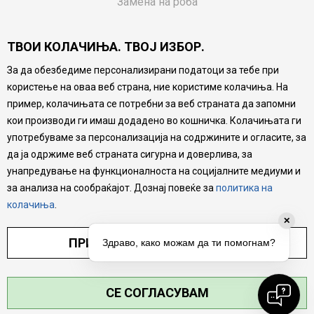
Замена на роба
Потрошувачки приговор
ТВОИ КОЛАЧИЊА. ТВОЈ ИЗБОР.
Ваучери
За да обезбедиме персонализирани податоци за тебе при
Product Finder
користење на оваа веб страна, ние користиме колачиња. На
FAQs
пример, колачињата се потребни за веб страната да запомни
кои производи ги имаш додадено во кошничка. Колачињата ги
Настојуваме да бидеме што попрецизни во описот на
употребуваме за персонализација на содржините и огласите, за
производите, прикажување на слики и цени, но не
да ја одржиме веб страната сигурна и доверлива, за
можеме да гарантираме дека сите информации се
комплетни и без грешка. Сите производи се дел од
унапредување на функционалноста на социјалните медиуми и
нашата понуда, но не се подразбира дека мора да се
за анализа на сообраќајот. Дознај повеќе за
политика на
достапни во секој момент.
колачиња
.
✕
ПРИЛАГОДИ ПОСТАВУВАЊА
Здраво, како можам да ти помогнам?
СЕ СОГЛАСУВАМ
©2026
MYTIME.MK
, ИЗРАБОТКА
NB SOFT
. СИТЕ ПРАВА ЗАДРЖАНИ.