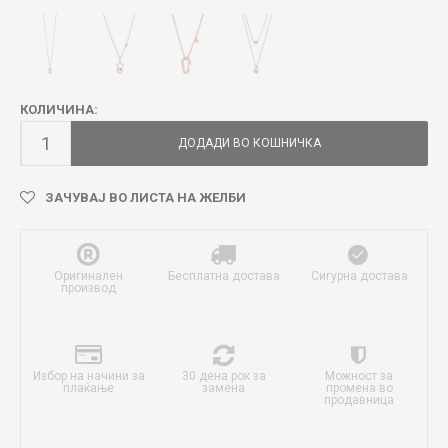
КОЛИЧИНА:
ДОДАДИ ВО КОШНИЧКА
ЗАЧУВАЈ ВО ЛИСТА НА ЖЕЛБИ
Оригинален
Бесплатна достава
Сигурна достава
производ
Избор на начини за
30 дена рок за
Можност за
плаќање
замена
промена во
продавница