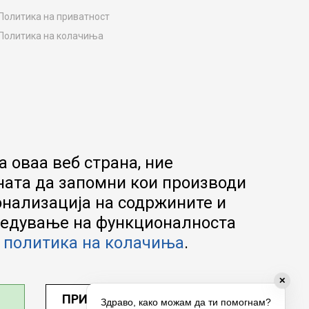
Политика на приватност
Политика на колачиња
Како да купите
Упатство за регистрација
Начини на достава
Замена на роба
Потрошувачки приговор
Ваучери
 оваа веб страна, ние
Product Finder
ната да запомни кои производи
FAQs
онализација на содржините и
апредување на функционалноста
а
политика на колачиња
.
✕
ПРИЛАГОДИ ПОСТАВУВАЊА
Здраво, како можам да ти помогнам?