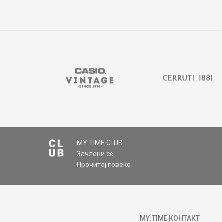
MY:TIME CLUB
Зачлени се
Прочитај повеќе
MY:TIME КОНТАКТ