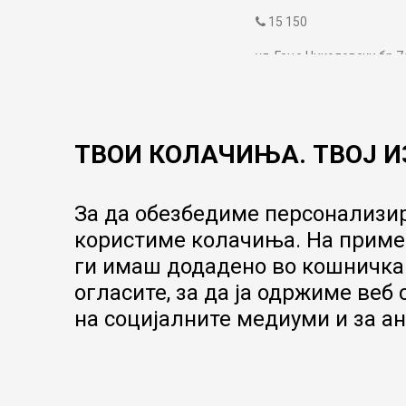
15 150
ул. Гоце Николовски бр.7
contact@mytime.mk
Работно време:
09:00 до 17:00
ТВОИ КОЛАЧИЊА. ТВОЈ И
За да обезбедиме персонализир
користиме колачиња. На пример
ги имаш додадено во кошничка.
огласите, за да ја одржиме веб
на социјалните медиуми и за ан