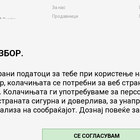
За нас
Продавници
4 Скопје
Контакт
MY:TIME CLUB
Вработување
ЗБОР.
Соработка со нас
Сервис и постпродажни услуги
Цена на испорака
ани податоци за тебе при користење на
Гаранција за производ
, колачињата се потребни за веб стра
Ценовник
 Колачињата ги употребуваме за перс
 страната сигурна и доверлива, за ун
ализа на сообраќајот. Дознај повеќе з
СЕ СОГЛАСУВАМ