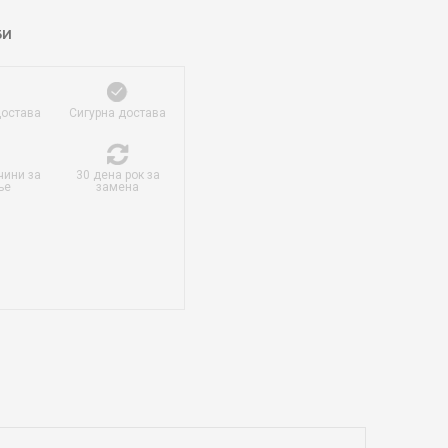
БИ
достава
Сигурна достава
чини за
30 дена рок за
ње
замена