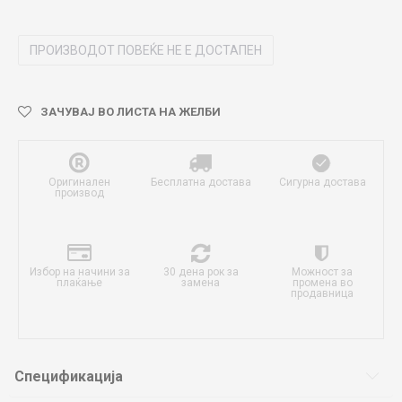
ПРОИЗВОДОТ ПОВЕЌЕ НЕ Е ДОСТАПЕН
ЗАЧУВАЈ ВО ЛИСТА НА ЖЕЛБИ
Оригинален
Бесплатна достава
Сигурна достава
производ
Избор на начини за
30 дена рок за
Можност за
плаќање
замена
промена во
продавница
Спецификација