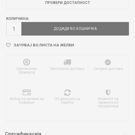
ПРОВЕРИ ДОСТАПНОСТ
КОЛИЧИНА:
ДОДАДИ ВО КОШНИЧКА
ЗАЧУВАЈ ВО ЛИСТА НА ЖЕЛБИ
Оригинален
Бесплатна достава
Сигурна достава
производ
Избор на начини за
30 дена рок за
Можност за
плаќање
замена
промена во
продавница
Спецификација