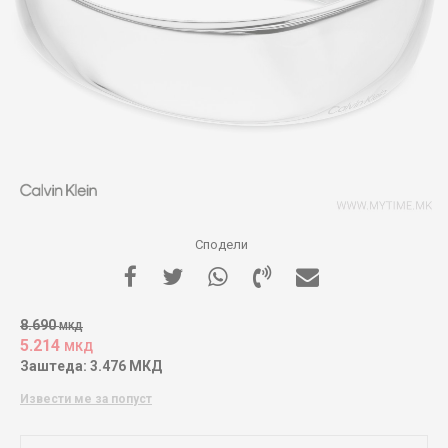
Сподели
8.690
МКД
5.214
МКД
Заштеда:
3.476
МКД
Извести ме за попуст