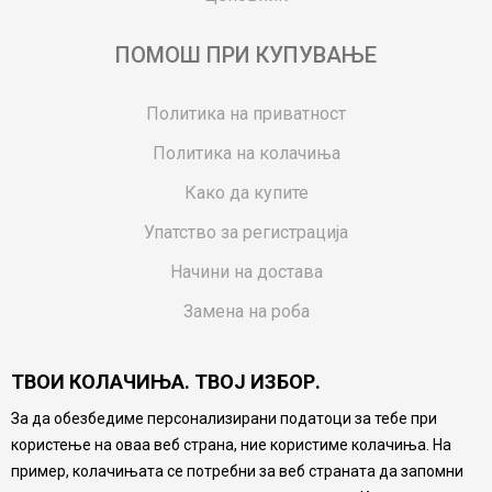
ПОМОШ ПРИ КУПУВАЊЕ
Политика на приватност
Политика на колачиња
Како да купите
Упатство за регистрација
Начини на достава
Замена на роба
Потрошувачки приговор
ТВОИ КОЛАЧИЊА. ТВОЈ ИЗБОР.
Ваучери
За да обезбедиме персонализирани податоци за тебе при
Product Finder
користење на оваа веб страна, ние користиме колачиња. На
FAQs
пример, колачињата се потребни за веб страната да запомни