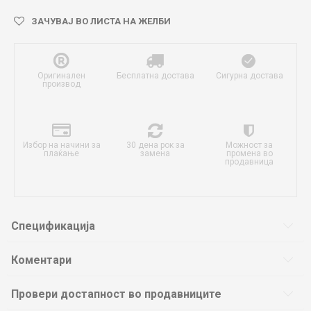
ЗАЧУВАЈ ВО ЛИСТА НА ЖЕЛБИ
Оригинален
Бесплатна достава
Сигурна достава
производ
Избор на начини за
30 дена рок за
Можност за
плаќање
замена
промена во
продавница
Спецификација
Коментари
Провери достапност во продавниците