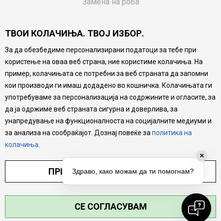
Замена на роба
Потрошувачки приговор
ТВОИ КОЛАЧИЊА. ТВОЈ ИЗБОР.
Ваучери
За да обезбедиме персонализирани податоци за тебе при
Product Finder
користење на оваа веб страна, ние користиме колачиња. На
FAQs
пример, колачињата се потребни за веб страната да запомни
кои производи ги имаш додадено во кошничка. Колачињата ги
Настојуваме да бидеме што попрецизни во описот на
употребуваме за персонализација на содржините и огласите, за
производите, прикажување на слики и цени, но не
да ја одржиме веб страната сигурна и доверлива, за
можеме да гарантираме дека сите информации се
комплетни и без грешка. Сите производи се дел од
унапредување на функционалноста на социјалните медиуми и
нашата понуда, но не се подразбира дека мора да се
за анализа на сообраќајот. Дознај повеќе за
политика на
достапни во секој момент.
колачиња
.
✕
ПРИЛАГОДИ ПОСТАВУВАЊА
Здраво, како можам да ти помогнам?
СЕ СОГЛАСУВАМ
©2026
MYTIME.MK
, ИЗРАБОТКА
NB SOFT
. СИТЕ ПРАВА ЗАДРЖАНИ.