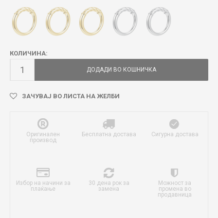
КОЛИЧИНА:
ДОДАДИ ВО КОШНИЧКА
ЗАЧУВАЈ ВО ЛИСТА НА ЖЕЛБИ
Оригинален
Бесплатна достава
Сигурна достава
производ
Избор на начини за
30 дена рок за
Можност за
плаќање
замена
промена во
продавница