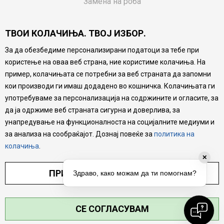
Замена на роба
Потрошувачки приговор
ТВОИ КОЛАЧИЊА. ТВОЈ ИЗБОР.
Ваучери
За да обезбедиме персонализирани податоци за тебе при
Product Finder
користење на оваа веб страна, ние користиме колачиња. На
FAQs
пример, колачињата се потребни за веб страната да запомни
кои производи ги имаш додадено во кошничка. Колачињата ги
Настојуваме да бидеме што попрецизни во описот на
употребуваме за персонализација на содржините и огласите, за
производите, прикажување на слики и цени, но не
да ја одржиме веб страната сигурна и доверлива, за
можеме да гарантираме дека сите информации се
комплетни и без грешка. Сите производи се дел од
унапредување на функционалноста на социјалните медиуми и
нашата понуда, но не се подразбира дека мора да се
за анализа на сообраќајот. Дознај повеќе за
политика на
достапни во секој момент.
колачиња
.
✕
ПРИЛАГОДИ ПОСТАВУВАЊА
Здраво, како можам да ти помогнам?
СЕ СОГЛАСУВАМ
©2026
MYTIME.MK
, ИЗРАБОТКА
NB SOFT
. СИТЕ ПРАВА ЗАДРЖАНИ.