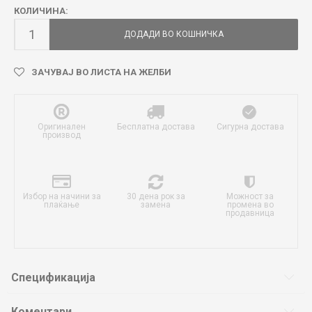
КОЛИЧИНА:
ДОДАДИ ВО КОШНИЧКА
ЗАЧУВАЈ ВО ЛИСТА НА ЖЕЛБИ
Оригинален
Бесплатна достава
Сигурна достава
производ
Избор на начини за
30 дена рок за
Можност за
плаќање
замена
промена во
продавница
Спецификација
Коментари