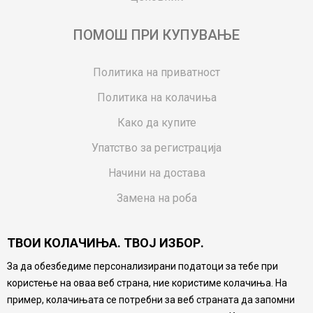
ПОМОШ ПРИ КУПУВАЊЕ
Политика на приватност
Политика на колачиња
Како да купите
Упатство за регистрација
Начини на достава
Замена на роба
Потрошувачки приговор
ТВОИ КОЛАЧИЊА. ТВОЈ ИЗБОР.
Ваучери
За да обезбедиме персонализирани податоци за тебе при
Product Finder
користење на оваа веб страна, ние користиме колачиња. На
FAQs
пример, колачињата се потребни за веб страната да запомни