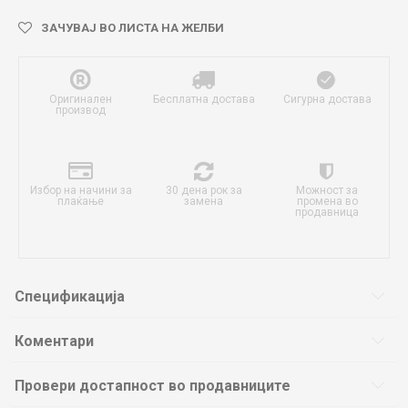
ЗАЧУВАЈ ВО ЛИСТА НА ЖЕЛБИ
Оригинален
Бесплатна достава
Сигурна достава
производ
Избор на начини за
30 дена рок за
Можност за
плаќање
замена
промена во
продавница
Спецификација
Коментари
Провери достапност во продавниците