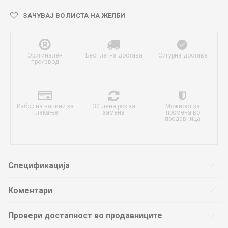
ЗАЧУВАЈ ВО ЛИСТА НА ЖЕЛБИ
Оригинален
Бесплатна достава
Сигурна достава
производ
Избор на начини за
30 дена рок за
Можност за
плаќање
замена
промена во
продавница
Спецификација
Коментари
Провери достапност во продавниците