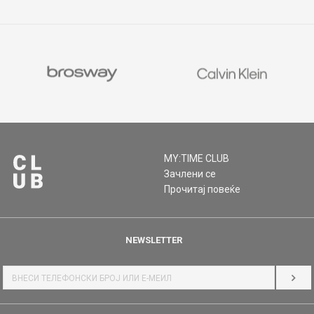
MY:TIME CLUB
Зачлени се
Прочитај повеќе
NEWSLETTER
НАЈ