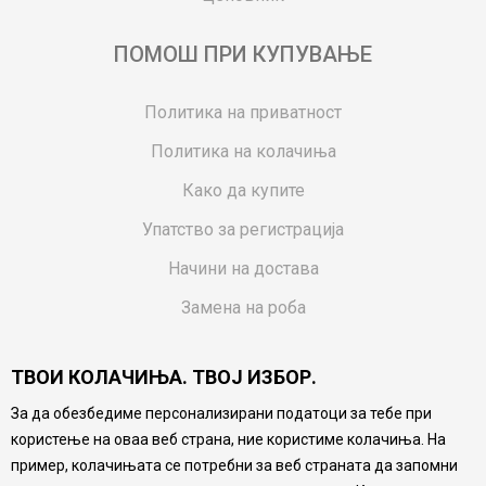
ПОМОШ ПРИ КУПУВАЊЕ
Политика на приватност
Политика на колачиња
Како да купите
Упатство за регистрација
Начини на достава
Замена на роба
Потрошувачки приговор
ТВОИ КОЛАЧИЊА. ТВОЈ ИЗБОР.
Ваучери
За да обезбедиме персонализирани податоци за тебе при
Product Finder
користење на оваа веб страна, ние користиме колачиња. На
FAQs
пример, колачињата се потребни за веб страната да запомни