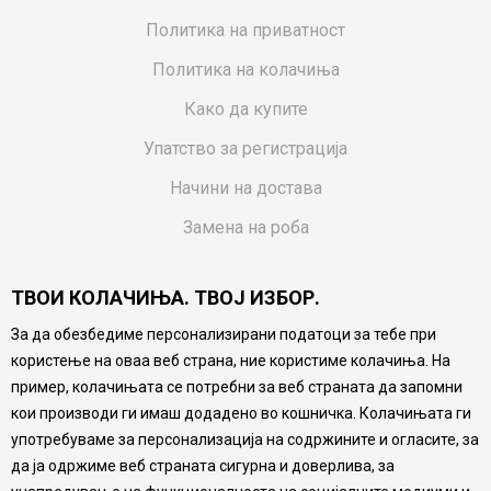
Политика на приватност
Политика на колачиња
Како да купите
Упатство за регистрација
Начини на достава
Замена на роба
Потрошувачки приговор
ТВОИ КОЛАЧИЊА. ТВОЈ ИЗБОР.
Ваучери
За да обезбедиме персонализирани податоци за тебе при
Product Finder
користење на оваа веб страна, ние користиме колачиња. На
FAQs
пример, колачињата се потребни за веб страната да запомни
кои производи ги имаш додадено во кошничка. Колачињата ги
Настојуваме да бидеме што попрецизни во описот на
употребуваме за персонализација на содржините и огласите, за
производите, прикажување на слики и цени, но не
да ја одржиме веб страната сигурна и доверлива, за
можеме да гарантираме дека сите информации се
комплетни и без грешка. Сите производи се дел од