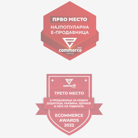
ул. Гоце Николовски бр.74 Скопје
contact@mytime.mk
Работно време:
09:00 до 17:00