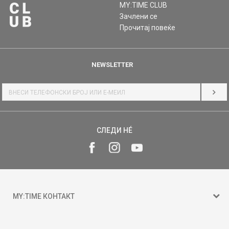
MY:TIME CLUB
Зачлени се
Прочитај повеќе
NEWSLETTER
НАЈ
СЛЕДИ НÉ
MY:TIME КОНТАКТ
15 150