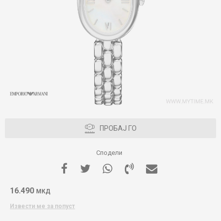
ПРОБАЈ ГО
Сподели
16.490
МКД
Извести ме за попуст