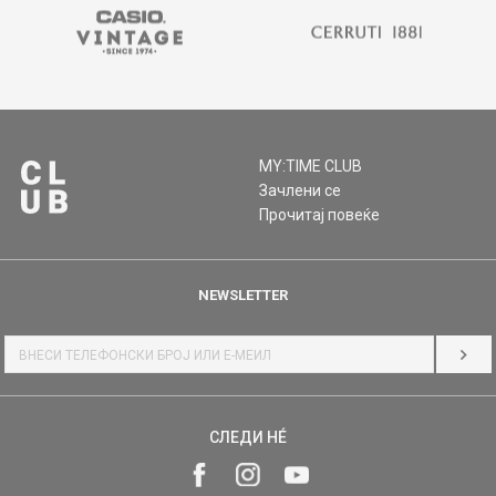
MY:TIME CLUB
Зачлени се
Прочитај повеќе
NEWSLETTER
НАЈ
СЛЕДИ НÉ