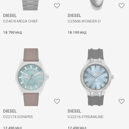
DIESEL
DIESEL
DZ4676 MEGA CHIEF
DZ5606 WONDER-D
18.790
18.190
МКД
МКД
DIESEL
DIESEL
DZ2174 SCRAPER
DZ2216 STREAMLINE
12.490
12.490
МКД
МКД