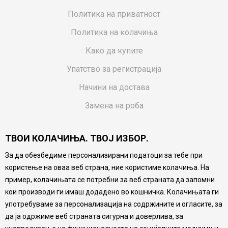
Политика на приватност
Политика на колачиња
Како да купите
Упатство за регистрација
Начини на достава
Замена на роба
Потрошувачки приговор
ТВОИ КОЛАЧИЊА. ТВОЈ ИЗБОР.
Ваучери
За да обезбедиме персонализирани податоци за тебе при
Product Finder
користење на оваа веб страна, ние користиме колачиња. На
FAQs
пример, колачињата се потребни за веб страната да запомни
кои производи ги имаш додадено во кошничка. Колачињата ги
Настојуваме да бидеме што попрецизни во описот на
употребуваме за персонализација на содржините и огласите, за
производите, прикажување на слики и цени, но не
да ја одржиме веб страната сигурна и доверлива, за
можеме да гарантираме дека сите информации се
комплетни и без грешка. Сите производи се дел од