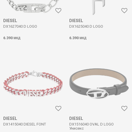
DIESEL
DIESEL
DX1627040 D LOGO
DX1625040 D LOGO
6.390
6.390
МКД
МКД
DIESEL
DIESEL
DX1415040 DIESEL FONT
DX1516040 OVAL D LOGO
Унисекс