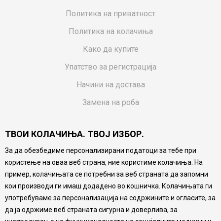
Политика на приватност
Политика на колачиња
Како да купите
Упатство за регистрација
Начини на достава
Замена на роба
Потрошувачки приговор
ТВОИ КОЛАЧИЊА. ТВОЈ ИЗБОР.
Ваучери
За да обезбедиме персонализирани податоци за тебе при
Product Finder
користење на оваа веб страна, ние користиме колачиња. На
FAQs
пример, колачињата се потребни за веб страната да запомни
кои производи ги имаш додадено во кошничка. Колачињата ги
Настојуваме да бидеме што попрецизни во описот на
употребуваме за персонализација на содржините и огласите, за
производите, прикажување на слики и цени, но не
да ја одржиме веб страната сигурна и доверлива, за
можеме да гарантираме дека сите информации се
комплетни и без грешка. Сите производи се дел од