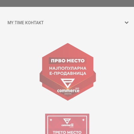
MY:TIME КОНТАКТ
15 150
ул. Гоце Николовски бр.74 Скопје
contact@mytime.mk
Работно време:
09:00 до 17:00