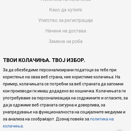
Како да купите
Упатство за регистрација
Начини на достава
Замена на роба
Потрошувачки приговор
ТВОИ КОЛАЧИЊА. ТВОЈ ИЗБОР.
Ваучери
За да обезбедиме персонализирани податоци за тебе при
Product Finder
користење на оваа веб страна, ние користиме колачиња. На
FAQs
пример, колачињата се потребни за веб страната да запомни
кои производи ги имаш додадено во кошничка. Колачињата ги
Настојуваме да бидеме што попрецизни во описот на
употребуваме за персонализација на содржините и огласите, за
производите, прикажување на слики и цени, но не
да ја одржиме веб страната сигурна и доверлива, за
можеме да гарантираме дека сите информации се
комплетни и без грешка. Сите производи се дел од
унапредување на функционалноста на социјалните медиуми и
нашата понуда, но не се подразбира дека мора да се
за анализа на сообраќајот. Дознај повеќе за
политика на
достапни во секој момент.
колачиња
.