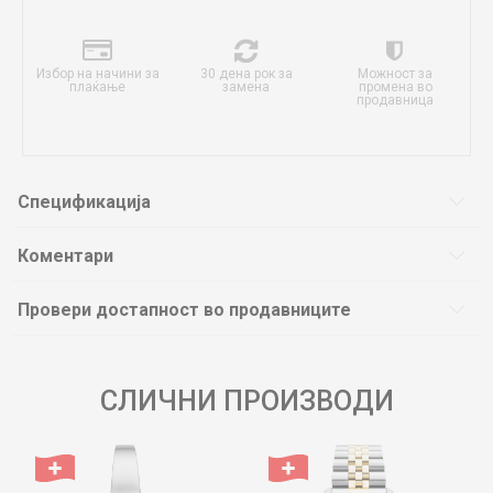
Избор на начини за
30 дена рок за
Можност за
плаќање
замена
промена во
продавница
Спецификација
Коментари
Провери достапност во продавниците
СЛИЧНИ ПРОИЗВОДИ