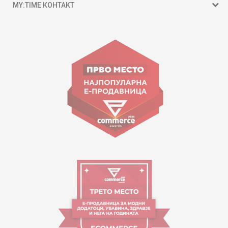
MY:TIME КОНТАКТ
15 150
ул. Гоце Николовски бр.74 Скопје
contact@mytime.mk
Работно време:
09:00 до 17:00