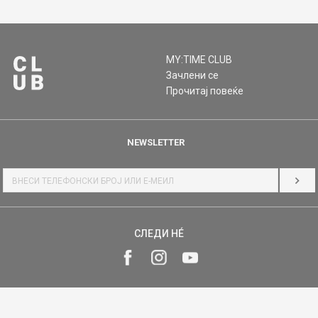
MY:TIME CLUB
Зачлени се
Прочитај повеќе
NEWSLETTER
НАЈ
СЛЕДИ НÉ