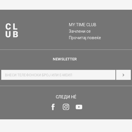
MY:TIME CLUB
Зачлени се
Прочитај повеќе
NEWSLETTER
НАЈ
СЛЕДИ НÉ