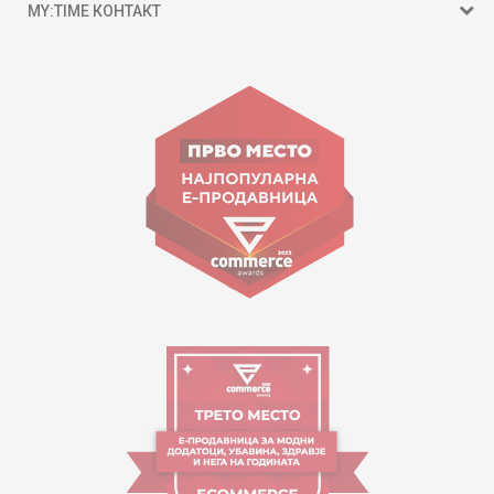
MY:TIME КОНТАКТ
15 150
ул. Гоце Николовски бр.74 Скопје
contact@mytime.mk
Работно време:
09:00 до 17:00