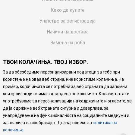
Како да купите
Упатство за регистрација
Начини на достава
Замена на роба
Потрошувачки приговор
ТВОИ КОЛАЧИЊА. ТВОЈ ИЗБОР.
Ваучери
За да обезбедиме персонализирани податоци за тебе при
Product Finder
користење на оваа веб страна, ние користиме колачиња. На
FAQs
пример, колачињата се потребни за веб страната да запомни
кои производи ги имаш додадено во кошничка. Колачињата ги
Настојуваме да бидеме што попрецизни во описот на
употребуваме за персонализација на содржините и огласите, за
производите, прикажување на слики и цени, но не
да ја одржиме веб страната сигурна и доверлива, за
можеме да гарантираме дека сите информации се
комплетни и без грешка. Сите производи се дел од
унапредување на функционалноста на социјалните медиуми и
нашата понуда, но не се подразбира дека мора да се
за анализа на сообраќајот. Дознај повеќе за
политика на
достапни во секој момент.
колачиња
.