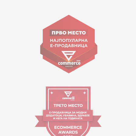
15 150
ул. Гоце Николовски бр.74 Скопје
contact@mytime.mk
Работно време:
09:00 до 17:00