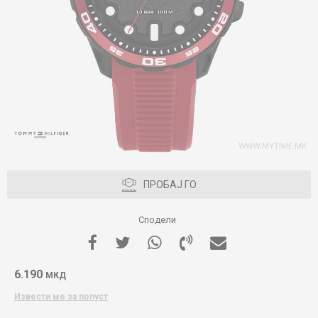
ПРОБАЈ ГО
Сподели
6.190
МКД
Извести ме за попуст