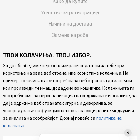
Како да купите
Упатство за регистрација
Начини на достава
Замена на роба
Потрошувачки приговор
ТВОИ КОЛАЧИЊА. ТВОЈ ИЗБОР.
Ваучери
За да обезбедиме персонализирани податоци за тебе при
Product Finder
користење на оваа веб страна, ние користиме колачиња. На
FAQs
пример, колачињата се потребни за веб страната да запомни
кои производи ги имаш додадено во кошничка. Колачињата ги
Настојуваме да бидеме што попрецизни во описот на
употребуваме за персонализација на содржините и огласите, за
производите, прикажување на слики и цени, но не
да ја одржиме веб страната сигурна и доверлива, за
можеме да гарантираме дека сите информации се
комплетни и без грешка. Сите производи се дел од
унапредување на функционалноста на социјалните медиуми и
нашата понуда, но не се подразбира дека мора да се
за анализа на сообраќајот. Дознај повеќе за
политика на
достапни во секој момент.
колачиња
.
✕