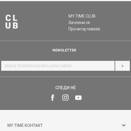
MY:TIME CLUB
Зачлени се
Прочитај повеќе
NEWSLETTER
НАЈ
СЛЕДИ НÉ
MY:TIME КОНТАКТ