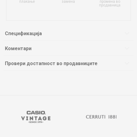
плаќање
замена
промена во
продавница
Спецификација
Коментари
Провери достапност во продавниците