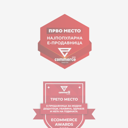
15 150
ул. Гоце Николовски бр.74 Скопје
contact@mytime.mk
Работно време:
09:00 до 17:00