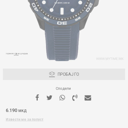
ПРОБАЈ ГО
Сподели
6.190
МКД
Извести ме за попуст