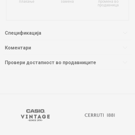
плаќање
замена
промена во
продавница
Спецификација
Коментари
Провери достапност во продавниците