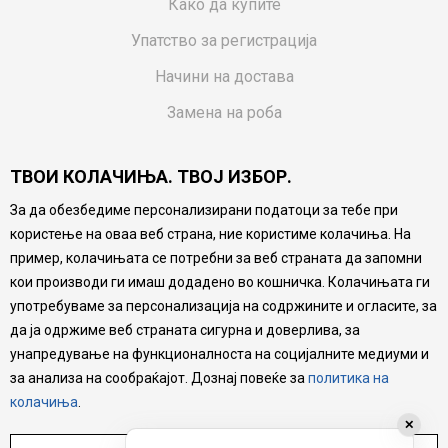
Како да купите
Упатство за регистрација
Начини на достава
Замена на роба
Потрошувачки приговор
ТВОИ КОЛАЧИЊА. ТВОЈ ИЗБОР.
Ваучери
За да обезбедиме персонализирани податоци за тебе при
Product Finder
користење на оваа веб страна, ние користиме колачиња. На
FAQs
пример, колачињата се потребни за веб страната да запомни
кои производи ги имаш додадено во кошничка. Колачињата ги
Настојуваме да бидеме што попрецизни во описот на
употребуваме за персонализација на содржините и огласите, за
производите, прикажување на слики и цени, но не
да ја одржиме веб страната сигурна и доверлива, за
можеме да гарантираме дека сите информации се
комплетни и без грешка. Сите производи се дел од
унапредување на функционалноста на социјалните медиуми и
нашата понуда, но не се подразбира дека мора да се
за анализа на сообраќајот. Дознај повеќе за
политика на
достапни во секој момент.
колачиња
.
✕