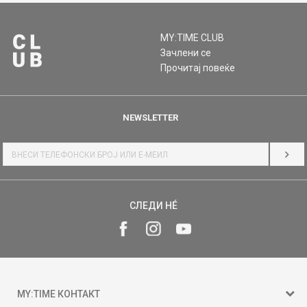
MY:TIME CLUB
Зачлени се
Прочитај повеќе
NEWSLETTER
НАЈ
СЛЕДИ НÉ
MY:TIME КОНТАКТ