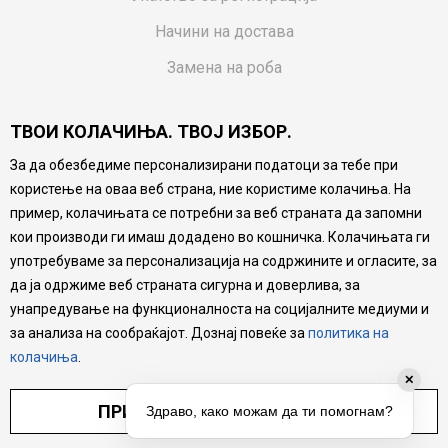
Начини на достава
Замена на роба
Потрошувачки приговор
ТВОИ КОЛАЧИЊА. ТВОЈ ИЗБОР.
Ваучери
За да обезбедиме персонализирани податоци за тебе при
Product Finder
користење на оваа веб страна, ние користиме колачиња. На
FAQs
пример, колачињата се потребни за веб страната да запомни
кои производи ги имаш додадено во кошничка. Колачињата ги
Настојуваме да бидеме што попрецизни во описот на
употребуваме за персонализација на содржините и огласите, за
производите, прикажување на слики и цени, но не
да ја одржиме веб страната сигурна и доверлива, за
можеме да гарантираме дека сите информации се
комплетни и без грешка. Сите производи се дел од
унапредување на функционалноста на социјалните медиуми и
нашата понуда, но не се подразбира дека мора да се
за анализа на сообраќајот. Дознај повеќе за
политика на
достапни во секој момент.
колачиња
.
✕
ПРИЛАГОДИ ПОСТАВУВАЊА
Здраво, како можам да ти помогнам?