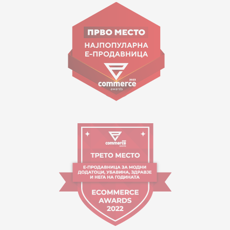
ул. Гоце Николовски бр.74 Скопје
contact@mytime.mk
Работно време:
09:00 до 17:00