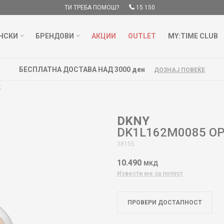
ТИ ТРЕБА ПОМОШ?
15 150
НСКИ
БРЕНДОВИ
АКЦИИ
OUTLET
MY:TIME CLUB
БЕСПЛАТНА ДОСТАВА НАД 3000 ден
ДОЗНАЈ ПОВЕЌЕ
K
DKNY
DK1L162M0085 OP
38155
10.490
МКД
Извести ме за попуст
ПРОВЕРИ ДОСТАПНОСТ