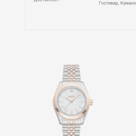
Гостивар, Кумано
Име/Прекар
Коментар