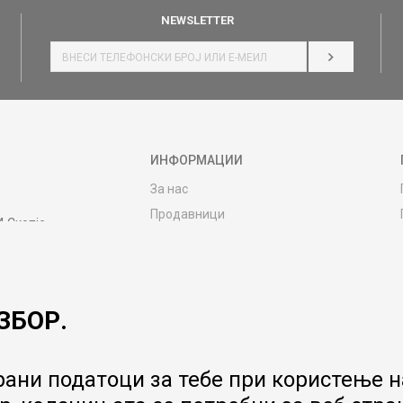
NEWSLETTER
НАЈАВИ СЕ
ИНФОРМАЦИИ
За нас
Продавници
4 Скопје
Контакт
MY:TIME CLUB
Вработување
ЗБОР.
Соработка со нас
Сервис и постпродажни услуги
Цена на испорака
ани податоци за тебе при користење на
Гаранција за производ