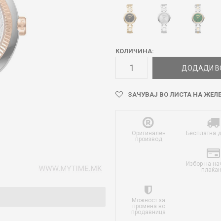
КОЛИЧИНА:
ДОДАДИ В
ЗАЧУВАЈ ВО ЛИСТА НА ЖЕЛ
Оригинален
Бесплатна 
производ
Избор на на
плаќа
Можност за
промена во
продавница