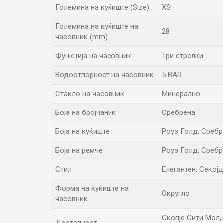
Големина на куќиште (Size)
XS
Големина на куќиште на
28
часовник (mm)
Функција на часовник
Три стрелки
Водоотпорност на часовник
5 BAR
Стакло на часовник
Минерално
Боја на бројчаник
Сребрена
Боја на куќиште
Роуз Голд, Сребр
Боја на ремче
Роуз Голд, Сребр
Стил
Елегантен, Секој
Форма на куќиште на
Округло
часовник
Скопје Сити Мол, 
Достапност