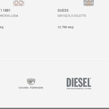
I 1881
GUESS
95704 LUSIA
GW1027L5 COLETTE
12.790
КД
МКД