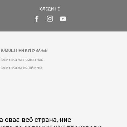
СЛЕДИ НÉ
ПОМОШ ПРИ КУПУВАЊЕ
Политика на приватност
Политика на колачиња
Како да купите
Упатство за регистрација
Начини на достава
Замена на роба
Потрошувачки приговор
Ваучери
 оваа веб страна, ние
Product Finder