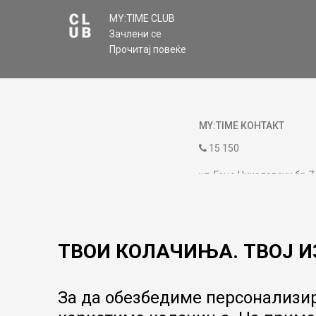
MY:TIME CLUB
Зачлени се
Прочитај повеќе
MY:TIME КОНТАКТ
15 150
ул. Гоце Николовски бр.7
contact@mytime.mk
Работно време:
09:00 до 17:00
ТВОИ КОЛАЧИЊА. ТВОЈ И
За да обезбедиме персонализир