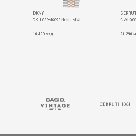
ИСПРАТИ
DKNY
CERRUT
DK1L029M0095 Nolita Midi
CIWLG00
10.490
21.290
МКД
М