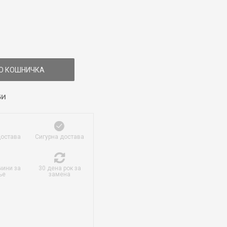
О КОШНИЧКА
БИ
достава
Сигурна достава
чини за
30 дена рок за
ње
замена