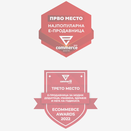
ул. Гоце Николовски бр.74 Скопје
contact@mytime.mk
Работно време:
09:00 до 17:00