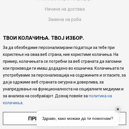
Начини на достава
Замена на роба
Потрошувачки приговор
ТВОИ КОЛАЧИЊА. ТВОЈ ИЗБОР.
Ваучери
За да обезбедиме персонализирани податоци за тебе при
Product Finder
користење на оваа веб страна, ние користиме колачиња. На
FAQs
пример, колачињата се потребни за веб страната да запомни
кои производи ги имаш додадено во кошничка. Колачињата ги
Настојуваме да бидеме што попрецизни во описот на
употребуваме за персонализација на содржините и огласите, за
производите, прикажување на слики и цени, но не
да ја одржиме веб страната сигурна и доверлива, за
можеме да гарантираме дека сите информации се
комплетни и без грешка. Сите производи се дел од
унапредување на функционалноста на социјалните медиуми и
нашата понуда, но не се подразбира дека мора да се
за анализа на сообраќајот. Дознај повеќе за
политика на
достапни во секој момент.
колачиња
.
✕
ПРИЛАГОДИ ПОСТАВУВАЊА
Здраво, како можам да ти помогнам?