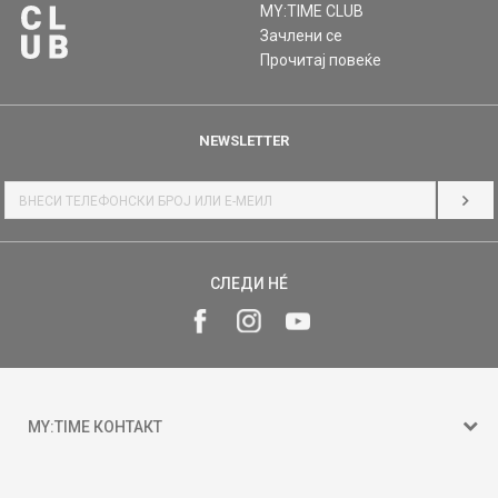
MY:TIME CLUB
Зачлени се
Прочитај повеќе
NEWSLETTER
НАЈ
СЛЕДИ НÉ
MY:TIME КОНТАКТ
15 150