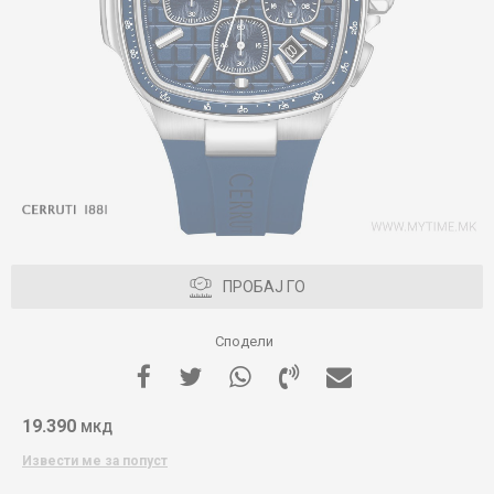
ПРОБАЈ ГО
Сподели
19.390
МКД
Извести ме за попуст