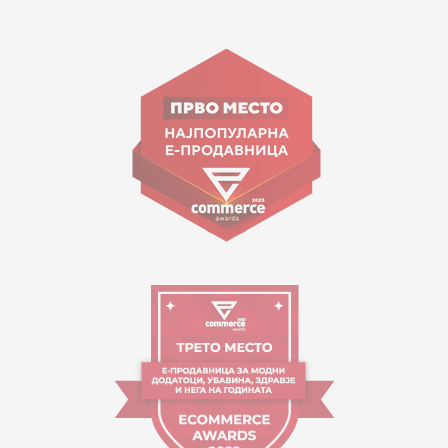
15 150
ул. Гоце Николовски бр.74 Скопје
contact@mytime.mk
Работно време:
09:00 до 17:00