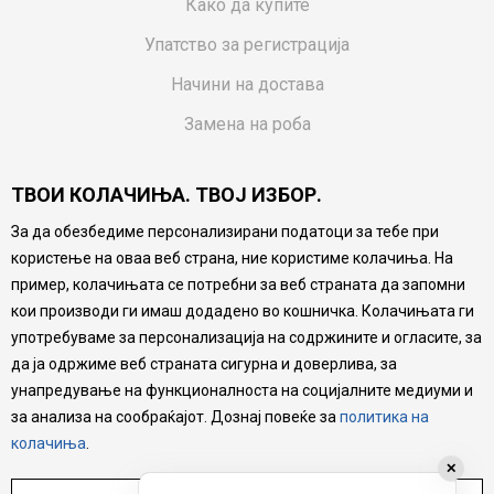
Како да купите
Упатство за регистрација
Начини на достава
Замена на роба
Потрошувачки приговор
ТВОИ КОЛАЧИЊА. ТВОЈ ИЗБОР.
Ваучери
За да обезбедиме персонализирани податоци за тебе при
Product Finder
користење на оваа веб страна, ние користиме колачиња. На
FAQs
пример, колачињата се потребни за веб страната да запомни
кои производи ги имаш додадено во кошничка. Колачињата ги
Настојуваме да бидеме што попрецизни во описот на
употребуваме за персонализација на содржините и огласите, за
производите, прикажување на слики и цени, но не
да ја одржиме веб страната сигурна и доверлива, за
можеме да гарантираме дека сите информации се
комплетни и без грешка. Сите производи се дел од
унапредување на функционалноста на социјалните медиуми и
нашата понуда, но не се подразбира дека мора да се
за анализа на сообраќајот. Дознај повеќе за
политика на
достапни во секој момент.
колачиња
.
✕