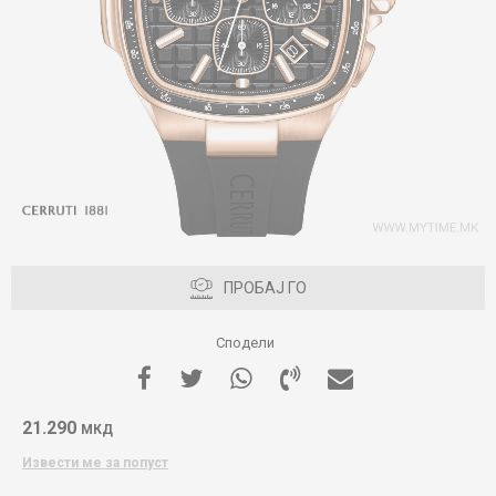
ПРОБАЈ ГО
Сподели
21.290
МКД
Извести ме за попуст