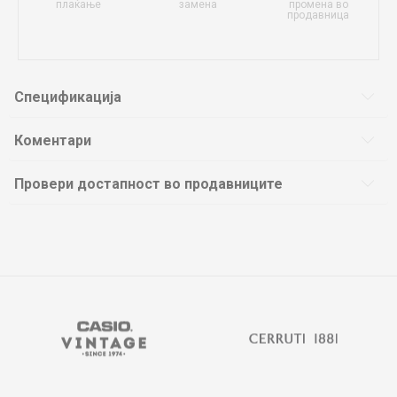
плаќање
замена
промена во
продавница
Спецификација
Коментари
Провери достапност во продавниците