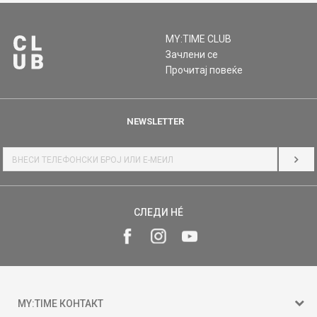
MY:TIME CLUB
Зачлени се
Прочитај повеќе
NEWSLETTER
НАЈ
СЛЕДИ НÉ
MY:TIME КОНТАКТ