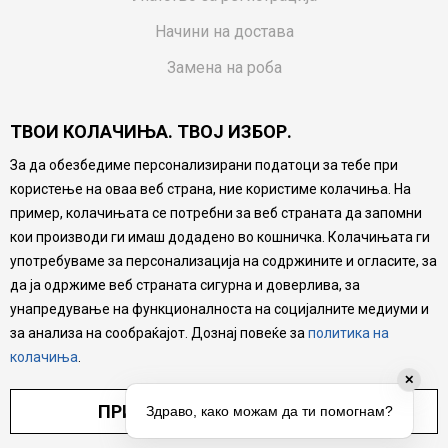
Начини на достава
Замена на роба
Потрошувачки приговор
ТВОИ КОЛАЧИЊА. ТВОЈ ИЗБОР.
Ваучери
За да обезбедиме персонализирани податоци за тебе при
Product Finder
користење на оваа веб страна, ние користиме колачиња. На
FAQs
пример, колачињата се потребни за веб страната да запомни
кои производи ги имаш додадено во кошничка. Колачињата ги
Настојуваме да бидеме што попрецизни во описот на
употребуваме за персонализација на содржините и огласите, за
производите, прикажување на слики и цени, но не
да ја одржиме веб страната сигурна и доверлива, за
можеме да гарантираме дека сите информации се
комплетни и без грешка. Сите производи се дел од
унапредување на функционалноста на социјалните медиуми и
нашата понуда, но не се подразбира дека мора да се
за анализа на сообраќајот. Дознај повеќе за
политика на
достапни во секој момент.
колачиња
.
✕
ПРИЛАГОДИ ПОСТАВУВАЊА
Здраво, како можам да ти помогнам?