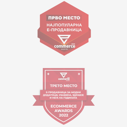
ул. Гоце Николовски бр.74 Скопје
contact@mytime.mk
Работно време:
09:00 до 17:00