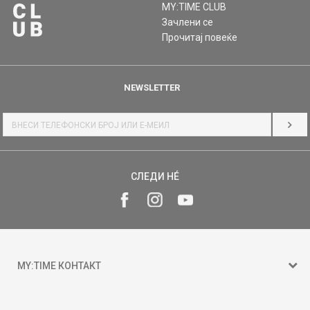
MY:TIME CLUB
Зачлени се
Прочитај повеќе
NEWSLETTER
НАЈ
СЛЕДИ НÉ
MY:TIME КОНТАКТ
15 150