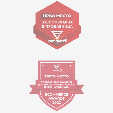
ул. Гоце Николовски бр.74 Скопје
contact@mytime.mk
Работно време:
09:00 до 17:00