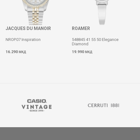
JACQUES DU MANOIR
ROAMER
NROP.07 Inspiration
548845 41 55 50 Elegance
Diamond
M
16.290
19.990
МКД
МКД