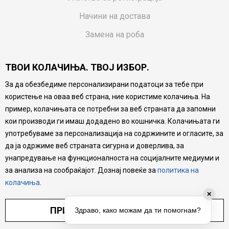
Начини на достава
Замена на роба
Потрошувачки приговор
ТВОИ КОЛАЧИЊА. ТВОЈ ИЗБОР.
Ваучери
За да обезбедиме персонализирани податоци за тебе при
Product Finder
користење на оваа веб страна, ние користиме колачиња. На
FAQs
пример, колачињата се потребни за веб страната да запомни
кои производи ги имаш додадено во кошничка. Колачињата ги
Настојуваме да бидеме што попрецизни во описот на
употребуваме за персонализација на содржините и огласите, за
производите, прикажување на слики и цени, но не
да ја одржиме веб страната сигурна и доверлива, за
можеме да гарантираме дека сите информации се
комплетни и без грешка. Сите производи се дел од
унапредување на функционалноста на социјалните медиуми и
нашата понуда, но не се подразбира дека мора да се
за анализа на сообраќајот. Дознај повеќе за
политика на
достапни во секој момент.
колачиња
.
✕
ПРИЛАГОДИ ПОСТАВУВАЊА
Здраво, како можам да ти помогнам?