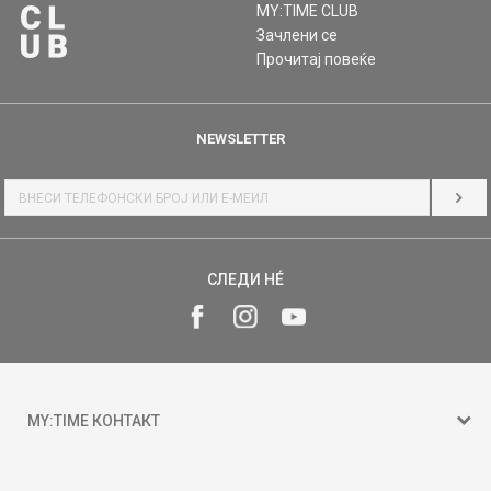
MY:TIME CLUB
Зачлени се
Прочитај повеќе
NEWSLETTER
НАЈ
СЛЕДИ НÉ
MY:TIME КОНТАКТ
15 150