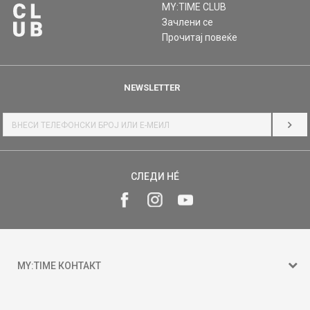
MY:TIME CLUB
Зачлени се
Прочитај повеќе
NEWSLETTER
НАЈ
СЛЕДИ НÉ
MY:TIME КОНТАКТ
15 150