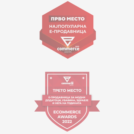
ул. Гоце Николовски бр.74 Скопје
contact@mytime.mk
Работно време:
09:00 до 17:00