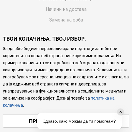
Начини на достава
Замена на роба
Потрошувачки приговор
ТВОИ КОЛАЧИЊА. ТВОЈ ИЗБОР.
Ваучери
За да обезбедиме персонализирани податоци за тебе при
Product Finder
користење на оваа веб страна, ние користиме колачиња. На
FAQs
пример, колачињата се потребни за веб страната да запомни
кои производи ги имаш додадено во кошничка. Колачињата ги
Настојуваме да бидеме што попрецизни во описот на
употребуваме за персонализација на содржините и огласите, за
производите, прикажување на слики и цени, но не
да ја одржиме веб страната сигурна и доверлива, за
можеме да гарантираме дека сите информации се
комплетни и без грешка. Сите производи се дел од
унапредување на функционалноста на социјалните медиуми и
нашата понуда, но не се подразбира дека мора да се
за анализа на сообраќајот. Дознај повеќе за
политика на
достапни во секој момент.
колачиња
.
✕
ПРИЛАГОДИ ПОСТАВУВАЊА
Здраво, како можам да ти помогнам?