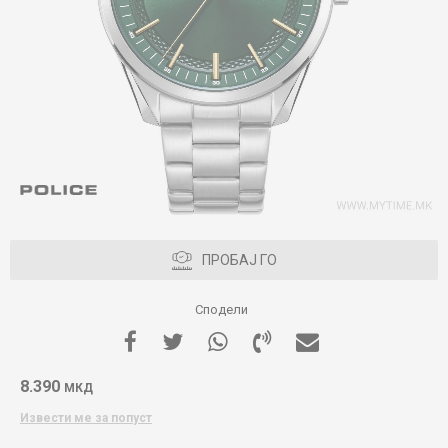
ПРОБАЈ ГО
Сподели
8.390
МКД
Извести ме за попуст