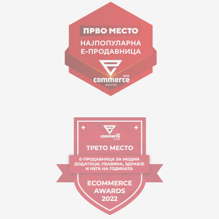
ул. Гоце Николовски бр.74 Скопје
contact@mytime.mk
Работно време:
09:00 до 17:00