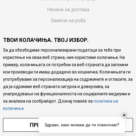
Начини на достава
Замена на роба
Потрошувачки приговор
ТВОИ КОЛАЧИЊА. ТВОЈ ИЗБОР.
Ваучери
За да обезбедиме персонализирани податоци за тебе при
Product Finder
користење на оваа веб страна, ние користиме колачиња. На
FAQs
пример, колачињата се потребни за веб страната да запомни
кои производи ги имаш додадено во кошничка. Колачињата ги
Настојуваме да бидеме што попрецизни во описот на
употребуваме за персонализација на содржините и огласите, за
производите, прикажување на слики и цени, но не
да ја одржиме веб страната сигурна и доверлива, за
можеме да гарантираме дека сите информации се
комплетни и без грешка. Сите производи се дел од
унапредување на функционалноста на социјалните медиуми и
нашата понуда, но не се подразбира дека мора да се
за анализа на сообраќајот. Дознај повеќе за
политика на
достапни во секој момент.
колачиња
.
✕
ПРИЛАГОДИ ПОСТАВУВАЊА
Здраво, како можам да ти помогнам?