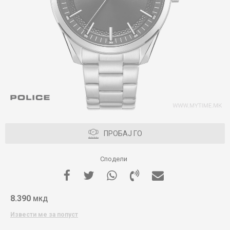
ПРОБАЈ ГО
Сподели
8.390
МКД
Извести ме за попуст