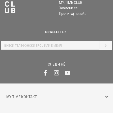
MY:TIME CLUB
Зачлени се
Прочитај повеќе
NEWSLETTER
НАЈ
СЛЕДИ НÉ
MY:TIME КОНТАКТ
15 150