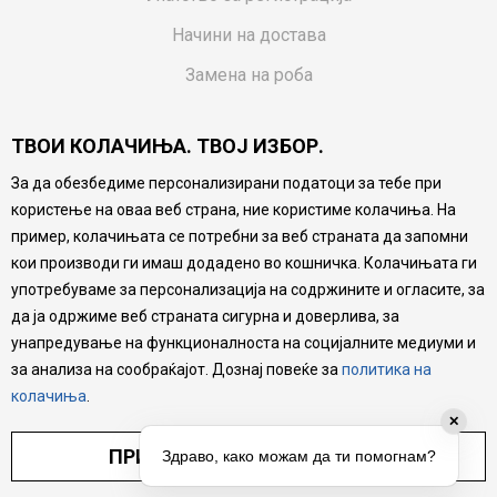
Начини на достава
Замена на роба
Потрошувачки приговор
ТВОИ КОЛАЧИЊА. ТВОЈ ИЗБОР.
Ваучери
За да обезбедиме персонализирани податоци за тебе при
Product Finder
користење на оваа веб страна, ние користиме колачиња. На
FAQs
пример, колачињата се потребни за веб страната да запомни
кои производи ги имаш додадено во кошничка. Колачињата ги
Настојуваме да бидеме што попрецизни во описот на
употребуваме за персонализација на содржините и огласите, за
производите, прикажување на слики и цени, но не
да ја одржиме веб страната сигурна и доверлива, за
можеме да гарантираме дека сите информации се
комплетни и без грешка. Сите производи се дел од
унапредување на функционалноста на социјалните медиуми и
нашата понуда, но не се подразбира дека мора да се
за анализа на сообраќајот. Дознај повеќе за
политика на
достапни во секој момент.
колачиња
.
✕
ПРИЛАГОДИ ПОСТАВУВАЊА
Здраво, како можам да ти помогнам?