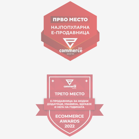
ул. Гоце Николовски бр.74 Скопје
contact@mytime.mk
Работно време:
09:00 до 17:00