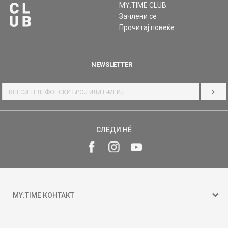
MY:TIME CLUB
Зачлени се
Прочитај повеќе
NEWSLETTER
НАЈ
СЛЕДИ НÉ
MY:TIME КОНТАКТ
15 150