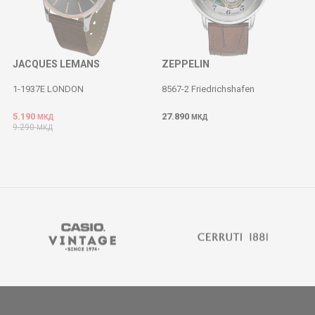
JACQUES LEMANS
ZEPPELIN
1-1937E LONDON
8567-2 Friedrichshafen
5.190
27.890
МКД
МКД
9.290
МКД