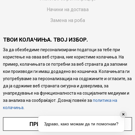
Начини на достава
Замена на роба
Потрошувачки приговор
ТВОИ КОЛАЧИЊА. ТВОЈ ИЗБОР.
Ваучери
За да обезбедиме персонализирани податоци за тебе при
Product Finder
користење на оваа веб страна, ние користиме колачиња. На
FAQs
пример, колачињата се потребни за веб страната да запомни
кои производи ги имаш додадено во кошничка. Колачињата ги
Настојуваме да бидеме што попрецизни во описот на
употребуваме за персонализација на содржините и огласите, за
производите, прикажување на слики и цени, но не
да ја одржиме веб страната сигурна и доверлива, за
можеме да гарантираме дека сите информации се
комплетни и без грешка. Сите производи се дел од
унапредување на функционалноста на социјалните медиуми и
нашата понуда, но не се подразбира дека мора да се
за анализа на сообраќајот. Дознај повеќе за
политика на
достапни во секој момент.
колачиња
.
✕
ПРИЛАГОДИ ПОСТАВУВАЊА
Здраво, како можам да ти помогнам?