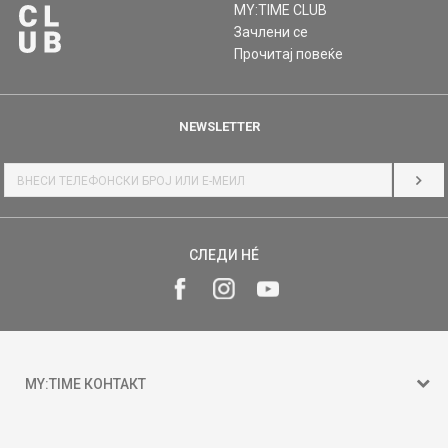
MY:TIME CLUB
Зачлени се
Прочитај повеќе
NEWSLETTER
НАЈ
СЛЕДИ НÉ
MY:TIME КОНТАКТ
15 150