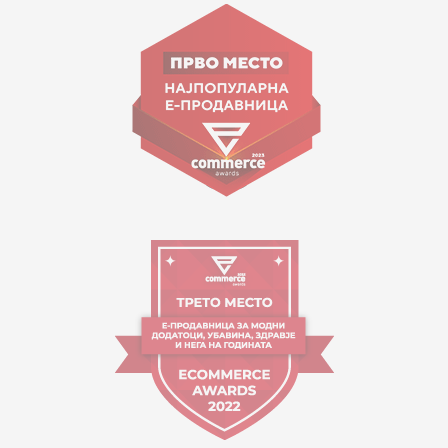
ул. Гоце Николовски бр.74 Скопје
contact@mytime.mk
Работно време:
09:00 до 17:00