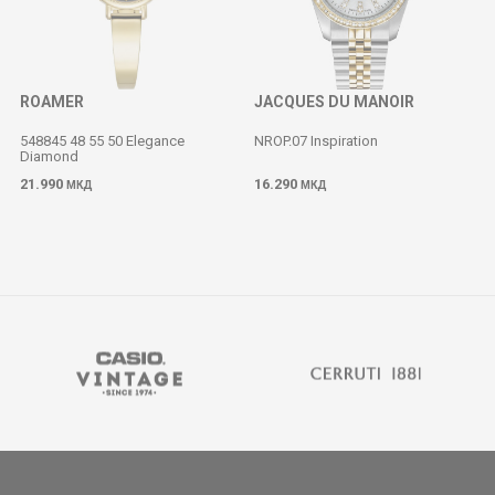
ROAMER
JACQUES DU MANOIR
548845 48 55 50 Elegance
NROP.07 Inspiration
Diamond
M
21.990
16.290
МКД
МКД