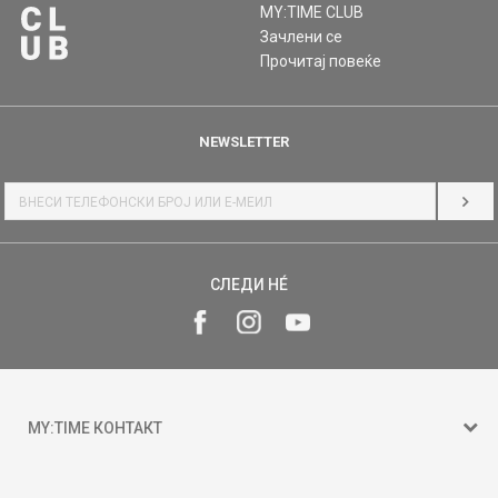
MY:TIME CLUB
Зачлени се
Прочитај повеќе
NEWSLETTER
НАЈ
СЛЕДИ НÉ
MY:TIME КОНТАКТ
15 150