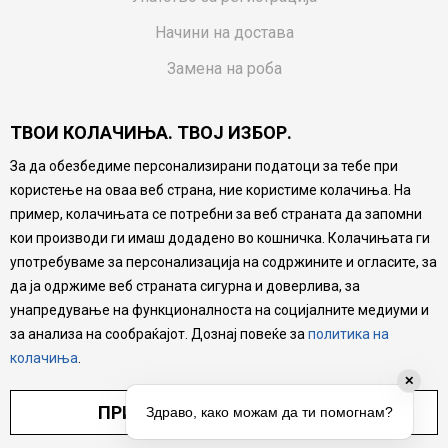
Начини на достава
Замена на роба
Потрошувачки приговор
ТВОИ КОЛАЧИЊА. ТВОЈ ИЗБОР.
Ваучери
За да обезбедиме персонализирани податоци за тебе при
Product Finder
користење на оваа веб страна, ние користиме колачиња. На
FAQs
пример, колачињата се потребни за веб страната да запомни
кои производи ги имаш додадено во кошничка. Колачињата ги
Настојуваме да бидеме што попрецизни во описот на
употребуваме за персонализација на содржините и огласите, за
производите, прикажување на слики и цени, но не
да ја одржиме веб страната сигурна и доверлива, за
можеме да гарантираме дека сите информации се
комплетни и без грешка. Сите производи се дел од
унапредување на функционалноста на социјалните медиуми и
нашата понуда, но не се подразбира дека мора да се
за анализа на сообраќајот. Дознај повеќе за
политика на
достапни во секој момент.
колачиња
.
✕
ПРИЛАГОДИ ПОСТАВУВАЊА
Здраво, како можам да ти помогнам?