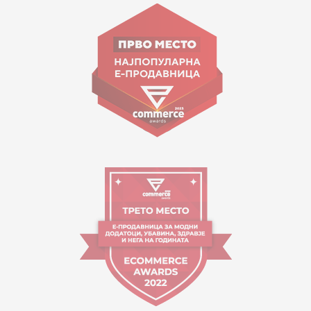
ул. Гоце Николовски бр.74 Скопје
contact@mytime.mk
Работно време:
09:00 до 17:00