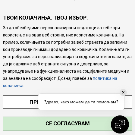
Потрошувачки приговор
ТВОИ КОЛАЧИЊА. ТВОЈ ИЗБОР.
Ваучери
За да обезбедиме персонализирани податоци за тебе при
Product Finder
користење на оваа веб страна, ние користиме колачиња. На
FAQs
пример, колачињата се потребни за веб страната да запомни
кои производи ги имаш додадено во кошничка. Колачињата ги
Настојуваме да бидеме што попрецизни во описот на
употребуваме за персонализација на содржините и огласите, за
производите, прикажување на слики и цени, но не
да ја одржиме веб страната сигурна и доверлива, за
можеме да гарантираме дека сите информации се
комплетни и без грешка. Сите производи се дел од
унапредување на функционалноста на социјалните медиуми и
нашата понуда, но не се подразбира дека мора да се
за анализа на сообраќајот. Дознај повеќе за
политика на
достапни во секој момент.
колачиња
.
✕
ПРИЛАГОДИ ПОСТАВУВАЊА
Здраво, како можам да ти помогнам?
СЕ СОГЛАСУВАМ
©2026
MYTIME.MK
, ИЗРАБОТКА
NB SOFT
. СИТЕ ПРАВА ЗАДРЖАНИ.