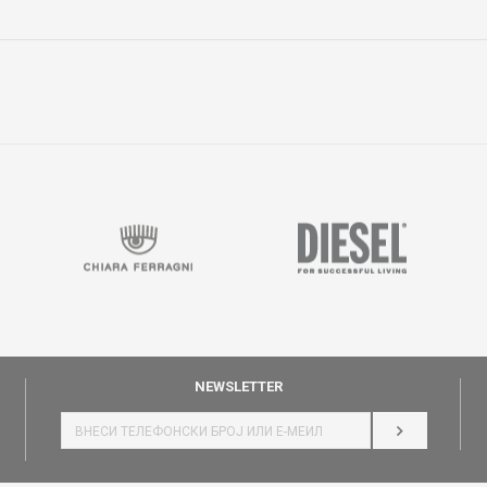
Е-меил
NEWSLETTER
НАЈАВИ СЕ