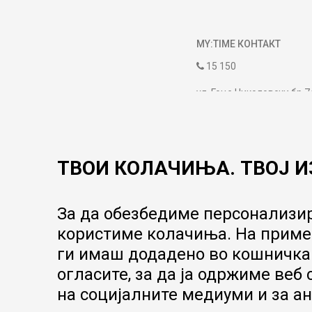
MY:TIME КОНТАКТ
15 150
ул. Гоце Николовски бр.7
contact@mytime.mk
Работно време:
09:00 до 17:00
ТВОИ КОЛАЧИЊА. ТВОЈ И
За да обезбедиме персонализир
користиме колачиња. На пример
ги имаш додадено во кошничка.
огласите, за да ја одржиме веб
на социјалните медиуми и за ан