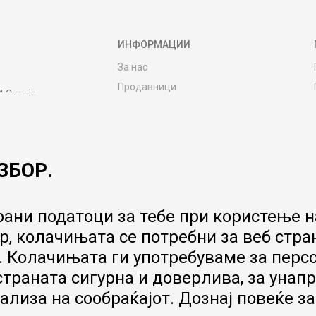
ИНФОРМАЦИИ
За нас
Продавници
4 Скопје
Контакт
MY:TIME CLUB
Вработување
ЗБОР.
Соработка со нас
Сервис и постпродажни услуги
Цена на испорака
ани податоци за тебе при користење на
Гаранција за производ
, колачињата се потребни за веб стра
Ценовник
 Колачињата ги употребуваме за перс
 страната сигурна и доверлива, за ун
ализа на сообраќајот. Дознај повеќе з