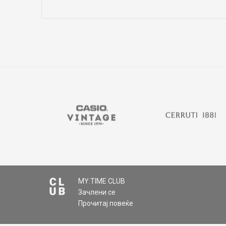
Име/Прекар
Коментар
MY:TIME CLUB
Зачлени се
ИСПРАТИ
Прочитај повеќе