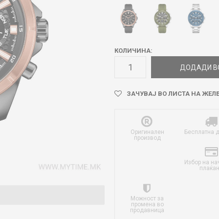
КОЛИЧИНА:
ДОДАДИ В
ЗАЧУВАЈ ВО ЛИСТА НА ЖЕЛ
Оригинален
Бесплатна 
производ
Избор на на
плаќа
Можност за
промена во
продавница