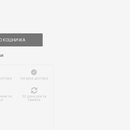
О КОШНИЧКА
БИ
достава
Сигурна достава
чини за
30 дена рок за
ње
замена