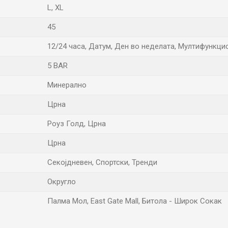
L
,
XL
45
12/24 часа, Датум, Ден во неделата, Мултифункцис
5 BAR
Минерално
Црна
Роуз Голд, Црна
Црна
Секојдневен, Спортски, Тренди
Округло
Палма Мол, East Gate Mall, Битола - Широк Сокак