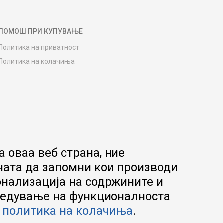
ПОМОШ ПРИ КУПУВАЊЕ
Политика на приватност
Политика на колачиња
Како да купите
Упатство за регистрација
Начини на достава
Замена на роба
Потрошувачки приговор
Ваучери
 оваа веб страна, ние
Product Finder
ната да запомни кои производи
FAQs
онализација на содржините и
апредување на функционалноста
а
политика на колачиња
.