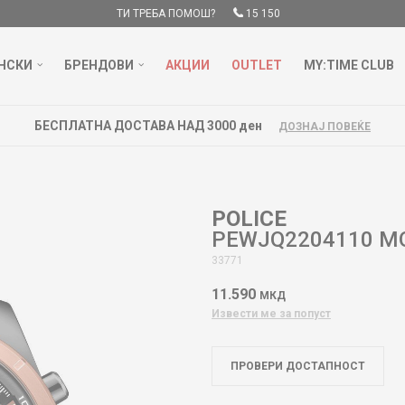
ТИ ТРЕБА ПОМОШ?
15 150
НСКИ
БРЕНДОВИ
АКЦИИ
OUTLET
MY:TIME CLUB
POLICE
PEWJQ2204110 M
33771
11.590
МКД
Извести ме за попуст
ПРОВЕРИ ДОСТАПНОСТ