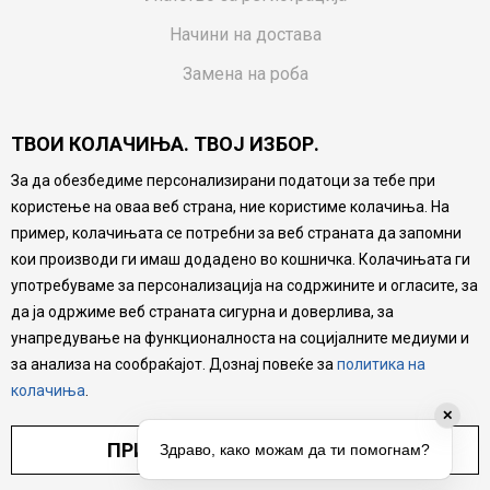
Начини на достава
Замена на роба
Потрошувачки приговор
ТВОИ КОЛАЧИЊА. ТВОЈ ИЗБОР.
Ваучери
За да обезбедиме персонализирани податоци за тебе при
Product Finder
користење на оваа веб страна, ние користиме колачиња. На
FAQs
пример, колачињата се потребни за веб страната да запомни
кои производи ги имаш додадено во кошничка. Колачињата ги
Настојуваме да бидеме што попрецизни во описот на
употребуваме за персонализација на содржините и огласите, за
производите, прикажување на слики и цени, но не
да ја одржиме веб страната сигурна и доверлива, за
можеме да гарантираме дека сите информации се
комплетни и без грешка. Сите производи се дел од
унапредување на функционалноста на социјалните медиуми и
нашата понуда, но не се подразбира дека мора да се
за анализа на сообраќајот. Дознај повеќе за
политика на
достапни во секој момент.
колачиња
.
✕
ПРИЛАГОДИ ПОСТАВУВАЊА
Здраво, како можам да ти помогнам?