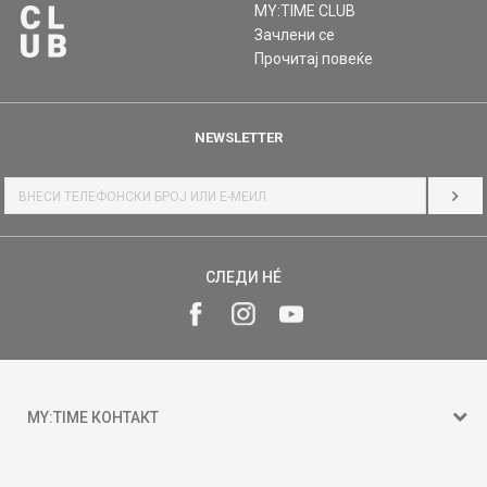
MY:TIME CLUB
Зачлени се
Прочитај повеќе
NEWSLETTER
НАЈ
СЛЕДИ НÉ
MY:TIME КОНТАКТ
15 150