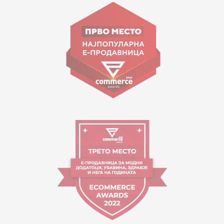
ул. Гоце Николовски бр.74 Скопје
contact@mytime.mk
Работно време:
09:00 до 17:00