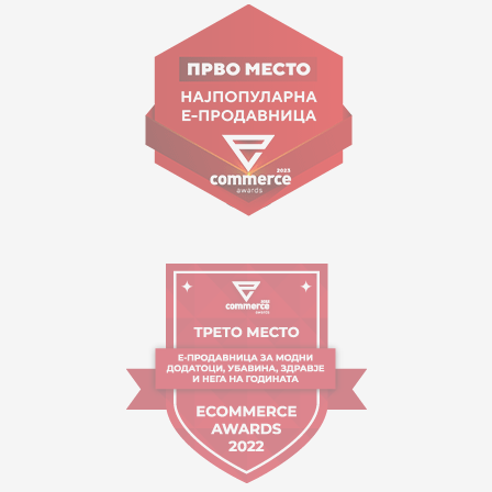
ул. Гоце Николовски бр.74 Скопје
contact@mytime.mk
Работно време:
09:00 до 17:00