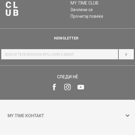
MY:TIME CLUB
Зачлени се
Прочитај повеќе
NEWSLETTER
НАЈ
СЛЕДИ НÉ
MY:TIME КОНТАКТ
15 150