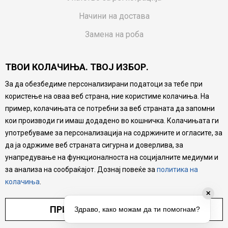
Начини на достава
Замена на роба
Потрошувачки приговор
ТВОИ КОЛАЧИЊА. ТВОЈ ИЗБОР.
Ваучери
За да обезбедиме персонализирани податоци за тебе при
Product Finder
користење на оваа веб страна, ние користиме колачиња. На
FAQs
пример, колачињата се потребни за веб страната да запомни
кои производи ги имаш додадено во кошничка. Колачињата ги
Настојуваме да бидеме што попрецизни во описот на
употребуваме за персонализација на содржините и огласите, за
производите, прикажување на слики и цени, но не
да ја одржиме веб страната сигурна и доверлива, за
можеме да гарантираме дека сите информации се
комплетни и без грешка. Сите производи се дел од
унапредување на функционалноста на социјалните медиуми и
нашата понуда, но не се подразбира дека мора да се
за анализа на сообраќајот. Дознај повеќе за
политика на
достапни во секој момент.
колачиња
.
✕
ПРИЛАГОДИ ПОСТАВУВАЊА
Здраво, како можам да ти помогнам?