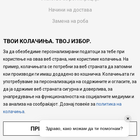
Начини на достава
Замена на роба
Потрошувачки приговор
ТВОИ КОЛАЧИЊА. ТВОЈ ИЗБОР.
Ваучери
За да обезбедиме персонализирани податоци за тебе при
Product Finder
користење на оваа веб страна, ние користиме колачиња. На
FAQs
пример, колачињата се потребни за веб страната да запомни
кои производи ги имаш додадено во кошничка. Колачињата ги
Настојуваме да бидеме што попрецизни во описот на
употребуваме за персонализација на содржините и огласите, за
производите, прикажување на слики и цени, но не
да ја одржиме веб страната сигурна и доверлива, за
можеме да гарантираме дека сите информации се
комплетни и без грешка. Сите производи се дел од
унапредување на функционалноста на социјалните медиуми и
нашата понуда, но не се подразбира дека мора да се
за анализа на сообраќајот. Дознај повеќе за
политика на
достапни во секој момент.
колачиња
.
✕
ПРИЛАГОДИ ПОСТАВУВАЊА
Здраво, како можам да ти помогнам?