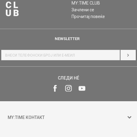
MY:TIME CLUB
Зачлени се
Прочитај повеќе
NEWSLETTER
НАЈ
СЛЕДИ НÉ
MY:TIME КОНТАКТ
15 150