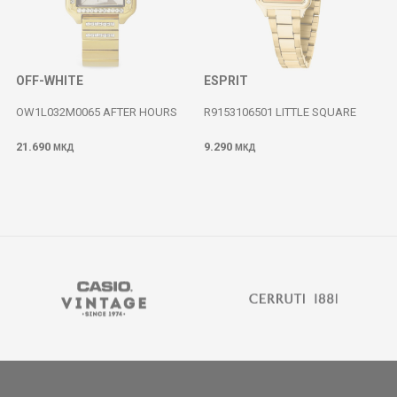
OFF-WHITE
ESPRIT
OW1L032M0065 AFTER HOURS
R9153106501 LITTLE SQUARE
21.690
9.290
МКД
МКД