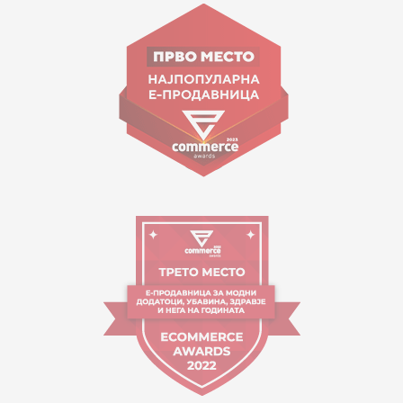
ул. Гоце Николовски бр.74 Скопје
contact@mytime.mk
Работно време:
09:00 до 17:00