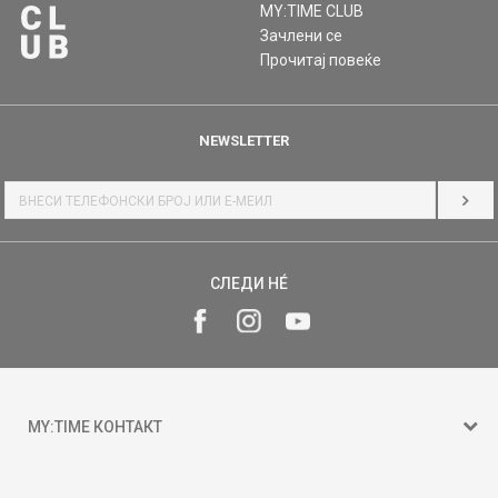
MY:TIME CLUB
Зачлени се
Прочитај повеќе
NEWSLETTER
НАЈ
СЛЕДИ НÉ
MY:TIME КОНТАКТ
15 150