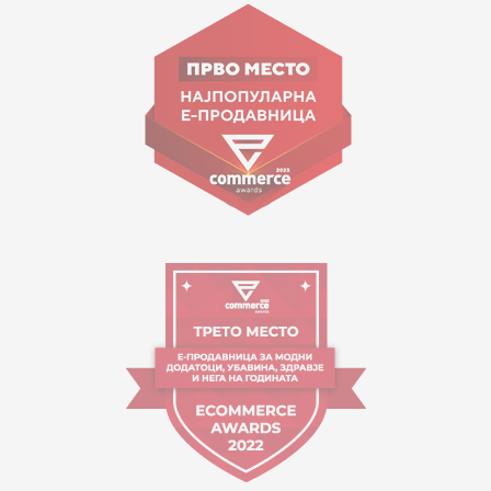
ул. Гоце Николовски бр.74 Скопје
contact@mytime.mk
Работно време:
09:00 до 17:00