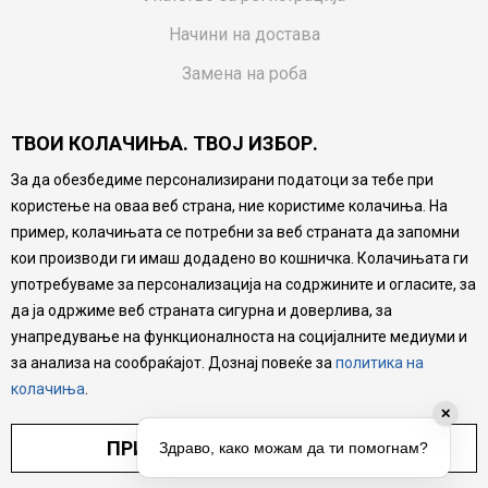
Начини на достава
Замена на роба
Потрошувачки приговор
ТВОИ КОЛАЧИЊА. ТВОЈ ИЗБОР.
Ваучери
За да обезбедиме персонализирани податоци за тебе при
Product Finder
користење на оваа веб страна, ние користиме колачиња. На
FAQs
пример, колачињата се потребни за веб страната да запомни
кои производи ги имаш додадено во кошничка. Колачињата ги
Настојуваме да бидеме што попрецизни во описот на
употребуваме за персонализација на содржините и огласите, за
производите, прикажување на слики и цени, но не
да ја одржиме веб страната сигурна и доверлива, за
можеме да гарантираме дека сите информации се
комплетни и без грешка. Сите производи се дел од
унапредување на функционалноста на социјалните медиуми и
нашата понуда, но не се подразбира дека мора да се
за анализа на сообраќајот. Дознај повеќе за
политика на
достапни во секој момент.
колачиња
.
✕
ПРИЛАГОДИ ПОСТАВУВАЊА
Здраво, како можам да ти помогнам?