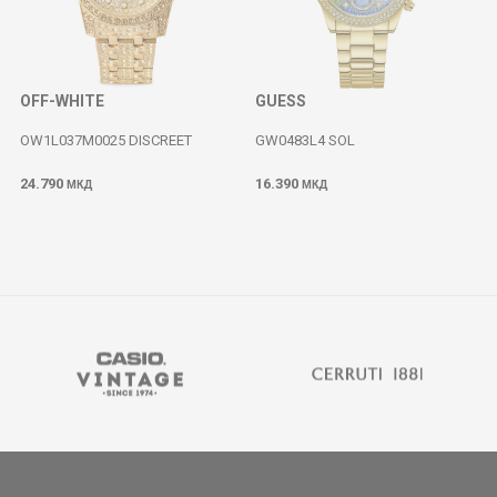
OFF-WHITE
GUESS
OW1L037M0025 DISCREET
GW0483L4 SOL
24.790
16.390
МКД
МКД