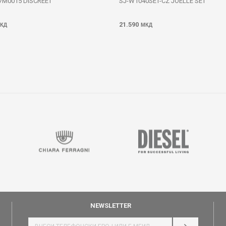
M0015 DISCREET
SJ-W1040SET-CZ JOELLE SET
21.590
КД
МКД
NEWSLETTER