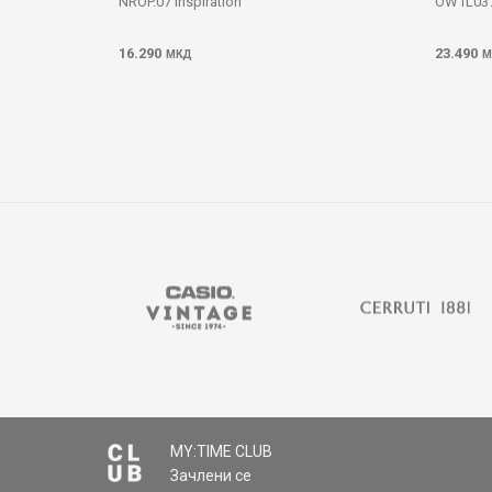
NROP.07 Inspiration
OW1L037
16.290
23.490
МКД
М
MY:TIME CLUB
Зачлени се