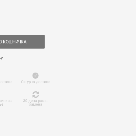
О КОШНИЧКА
БИ
достава
Сигурна достава
чини за
30 дена рок за
ње
замена