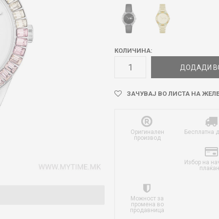
КОЛИЧИНА:
ДОДАДИ В
ЗАЧУВАЈ ВО ЛИСТА НА ЖЕЛ
Оригинален
Бесплатна 
производ
Избор на на
плаќа
Можност за
промена во
продавница