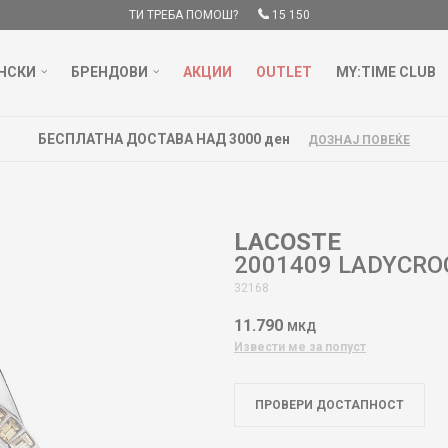
ТИ ТРЕБА ПОМОШ?
15 150
НСКИ
БРЕНДОВИ
АКЦИИ
OUTLET
MY:TIME CLUB
БЕСПЛАТНА ДОСТАВА НАД 3000 ден
ДОЗНАЈ ПОВЕЌЕ
LACOSTE
2001409 LADYCRO
32168
11.790
МКД
Извести ме за попуст
ПРОВЕРИ ДОСТАПНОСТ