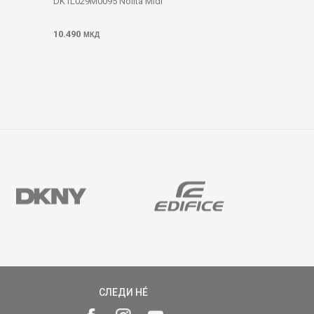
DK1L029M0095 Nolita Midi
10.490
МКД
СЛЕДИ НÉ