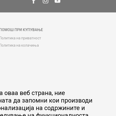
ПОМОШ ПРИ КУПУВАЊЕ
Политика на приватност
Политика на колачиња
Како да купите
Упатство за регистрација
Начини на достава
Замена на роба
Потрошувачки приговор
Ваучери
 оваа веб страна, ние
Product Finder
ната да запомни кои производи
FAQs
онализација на содржините и
апредување на функционалноста