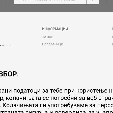
НАЈАВИ СЕ
ИНФОРМАЦИИ
За нас
Продавници
4 Скопје
Контакт
MY:TIME CLUB
Вработување
ЗБОР.
Соработка со нас
Сервис и постпродажни услуги
Цена на испорака
ани податоци за тебе при користење на
Гаранција за производ
, колачињата се потребни за веб стра
Ценовник
 Колачињата ги употребуваме за перс
 страната сигурна и доверлива, за ун