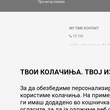
Прочитај повеќе
MY:TIME КОНТАКТ
15 150
ул. Гоце Николовски бр.7
contact@mytime.mk
Работно време:
09:00 до 17:00
ТВОИ КОЛАЧИЊА. ТВОЈ И
За да обезбедиме персонализир
користиме колачиња. На пример
ги имаш додадено во кошничка.
огласите, за да ја одржиме веб