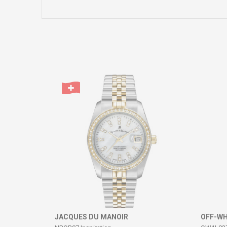
Име/Прекар
Коментар
ИСПРАТИ
JACQUES DU MANOIR
OFF-WH