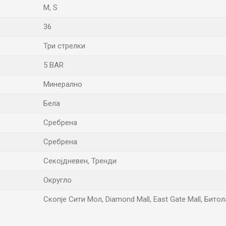
M
,
S
36
Три стрелки
5 BAR
Минерално
Бела
Сребрена
Сребрена
Секојдневен, Тренди
Округло
Скопје Сити Мол, Diamond Mall, East Gate Mall, Бит