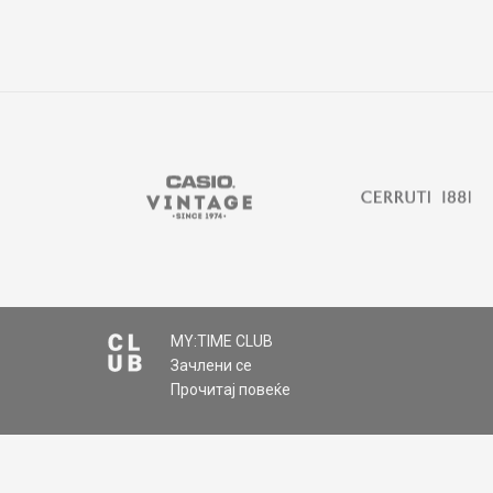
MY:TIME CLUB
Зачлени се
Прочитај повеќе