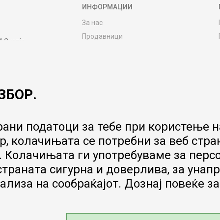
ИНФОРМАЦИИ
За нас
Продавници
4 Скопје
Контакт
MY:TIME CLUB
Вработување
ЗБОР.
Соработка со нас
Сервис и постпродажни услуги
Цена на испорака
ани податоци за тебе при користење на
Гаранција за производ
, колачињата се потребни за веб стра
Ценовник
 Колачињата ги употребуваме за перс
 страната сигурна и доверлива, за ун
ализа на сообраќајот. Дознај повеќе з