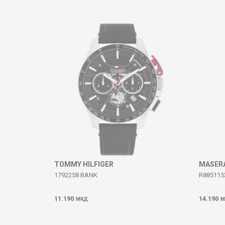
Коментар
ИСПРАТИ
TOMMY HILFIGER
MASER
1792258 BANK
R885115
11.190
14.190
МКД
М