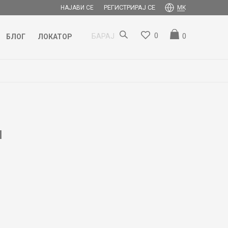
РЕГИСТРИРАЈ СЕ
НАЈАВИ СЕ
MK
0
0
БАРАЈ
БЛОГ
ЛОКАТОР
N