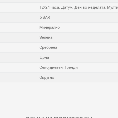
12/24 часа, Датум, Ден во неделата, Мул
5 BAR
Минерално
Зелена
Сребрена
Црна
Секојдневен, Тренди
Округло
Е-меил