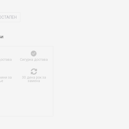
ОСТАПЕН
БИ
достава
Сигурна достава
чини за
30 дена рок за
ње
замена