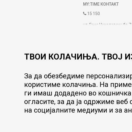
MY:TIME КОНТАКТ
15 150
ул. Гоце Николовски бр.7
contact@mytime.mk
Работно време:
09:00 до 17:00
ТВОИ КОЛАЧИЊА. ТВОЈ И
За да обезбедиме персонализир
користиме колачиња. На пример
ги имаш додадено во кошничка.
огласите, за да ја одржиме веб
на социјалните медиуми и за ан