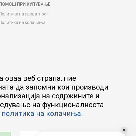
ПОМОШ ПРИ КУПУВАЊЕ
Политика на приватност
Политика на колачиња
Како да купите
Упатство за регистрација
Начини на достава
Замена на роба
Потрошувачки приговор
Ваучери
 оваа веб страна, ние
Product Finder
ната да запомни кои производи
FAQs
онализација на содржините и
апредување на функционалноста
а
политика на колачиња
.
✕