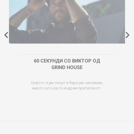
60 СЕКУНДИ СО ВИКТОР ОД
GRIND HOUSE
Скејтот е јак спорт и бара јак часовник,
нешто што ќе го издржи притисокот.