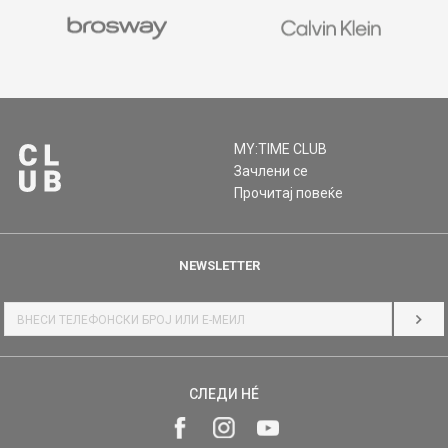
MY:TIME CLUB
Зачлени се
Прочитај повеќе
NEWSLETTER
НАЈ
СЛЕДИ НÉ