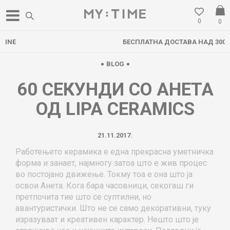
0
0
БЕСПЛАТНА ДОСТАВА НАД 3000 ден
BLOG
60 СЕКУНДИ СО АНЕТА
ОД LIPA CERAMICS
21.11.2017.
Работењето керамика е една прекрасна уметничка
форма и занает, најмногу затоа што е жив процес
во постојано движење. Токмy тоа е она што ја
освои Анета. Кога бара часовници, секогаш ги
претпочита тие што се суптилни, но
авантуристички. Што не се само декоративни, туку
изразуваат и креативен карактер. Нешто што је