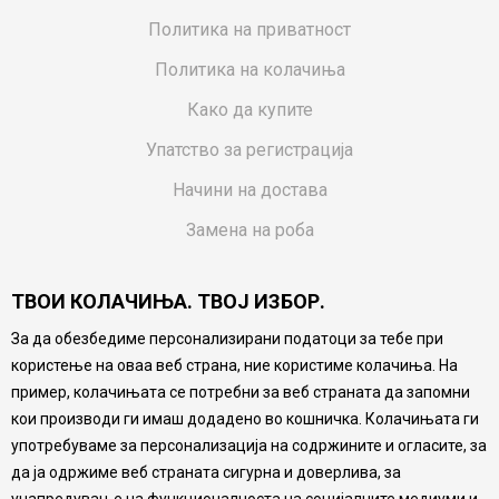
Политика на приватност
Политика на колачиња
Како да купите
Упатство за регистрација
Начини на достава
Замена на роба
Потрошувачки приговор
ТВОИ КОЛАЧИЊА. ТВОЈ ИЗБОР.
Ваучери
За да обезбедиме персонализирани податоци за тебе при
Product Finder
користење на оваа веб страна, ние користиме колачиња. На
FAQs
пример, колачињата се потребни за веб страната да запомни
кои производи ги имаш додадено во кошничка. Колачињата ги
Настојуваме да бидеме што попрецизни во описот на
употребуваме за персонализација на содржините и огласите, за
производите, прикажување на слики и цени, но не
да ја одржиме веб страната сигурна и доверлива, за
можеме да гарантираме дека сите информации се
комплетни и без грешка. Сите производи се дел од